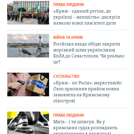
ПРАВА ЛЮДИНИ
«Крим – єдиний регіон, де
українці – меншість»: дискусія
навколо нової пам'ятної дати
ВІЙНА ТА КРИМ
Російська влада обіцяє закрити
морський шлях українським
БпЛА до Севастополя. Чи реально
це?
СУСПІЛЬСТВО
«Крим – не Росія»: маркетплейс
Ozon припинив прийом нових
замовлень на Кримському
півострові
ПРАВА ЛЮДИНИ
Мить – і ти шпигун. Як у
кримських судах розглядають