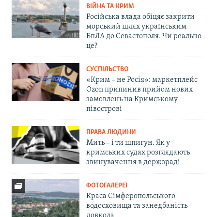
ВІЙНА ТА КРИМ
Російська влада обіцяє закрити
морський шлях українським
БпЛА до Севастополя. Чи реально
це?
СУСПІЛЬСТВО
«Крим – не Росія»: маркетплейс
Ozon припинив прийом нових
замовлень на Кримському
півострові
ПРАВА ЛЮДИНИ
Мить – і ти шпигун. Як у
кримських судах розглядають
звинувачення в держзраді
ФОТОГАЛЕРЕЇ
Краса Сімферопольського
водосховища та занедбаність
довкола