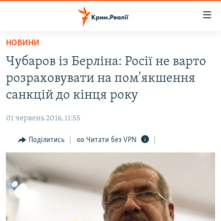
Доступність
посилання
Перейти
НОВИНИ
до
НОВИНИ
Чубаров із Берліна: Росії не варто
основного
ВОДА.КРИМ
матеріалу
розраховувати на пом'якшення
ВІДЕО ТА ФОТО
Перейти
санкцій до кінця року
до
ПОЛІТИКА
основної
01 червень 2016, 11:55
БЛОГИ
навігації
Перейти
Поділитись
Читати без VPN
ПОГЛЯД
до
ІНТЕРВ'Ю
пошуку
ВСЕ ЗА ДЕНЬ
СПЕЦПРОЕКТИ
ЯК ОБІЙТИ БЛОКУВАННЯ
ДЕПОРТАЦІЯ