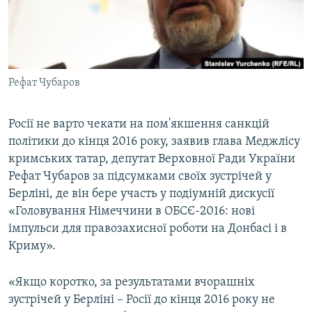
ВІДЕОУРОКИ «ELIFBE»
Русский
СВІДЧЕННЯ ОКУПАЦІЇ
Qırımtatar
УКРАЇНСЬКА ПРОБЛЕМА КРИМУ
Рефат Чубаров
ДОЛУЧАЙСЯ!
ІНФОГРАФІКА
Росії не варто чекати на пом'якшення санкцій
політики до кінця 2016 року, заявив глава Меджлісу
Усі сайти RFE/RL
кримських татар, депутат Верховної Ради України
Рефат Чубаров за підсумками своїх зустрічей у
Берліні, де він бере участь у подіумній дискусії
«Головування Німеччини в ОБСЄ-2016: нові
імпульси для правозахисної роботи на Донбасі і в
Криму».
«Якщо коротко, за результатами вчорашніх
зустрічей у Берліні – Росії до кінця 2016 року не