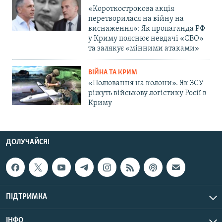
«Короткострокова акція
перетворилася на війну на
виснаження»: Як пропаганда РФ
у Криму пояснює невдачі «СВО»
та залякує «мінними атаками»
ВІЙНА ТА КРИМ
«Полювання на колони». Як ЗСУ
ріжуть військову логістику Росії в
Криму
ДОЛУЧАЙСЯ!
ПІДТРИМКА
ІНФО