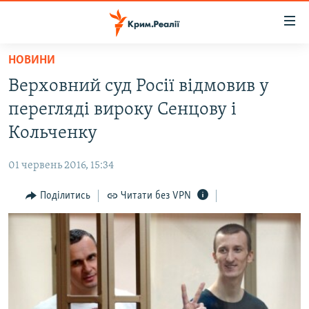
Доступність
посилання
Перейти
НОВИНИ
до
НОВИНИ
Верховний суд Росії відмовив у
основного
ВОДА.КРИМ
матеріалу
перегляді вироку Сенцову і
ВІДЕО ТА ФОТО
Перейти
Кольченку
до
ПОЛІТИКА
основної
01 червень 2016, 15:34
БЛОГИ
навігації
Перейти
Поділитись
Читати без VPN
ПОГЛЯД
до
ІНТЕРВ'Ю
пошуку
ВСЕ ЗА ДЕНЬ
СПЕЦПРОЕКТИ
ЯК ОБІЙТИ БЛОКУВАННЯ
ДЕПОРТАЦІЯ