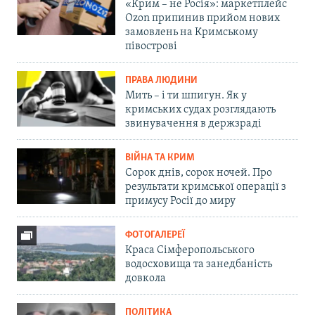
«Крим – не Росія»: маркетплейс
Ozon припинив прийом нових
замовлень на Кримському
півострові
ПРАВА ЛЮДИНИ
Мить – і ти шпигун. Як у
кримських судах розглядають
звинувачення в держзраді
ВІЙНА ТА КРИМ
Сорок днів, сорок ночей. Про
результати кримської операції з
примусу Росії до миру
ФОТОГАЛЕРЕЇ
Краса Сімферопольського
водосховища та занедбаність
довкола
ПОЛІТИКА