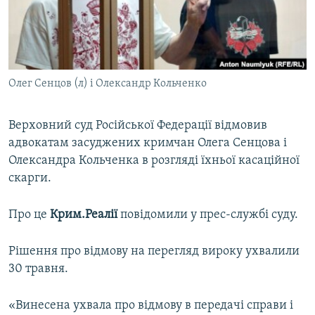
ВІДЕОУРОКИ «ELIFBE»
Русский
СВІДЧЕННЯ ОКУПАЦІЇ
Qırımtatar
УКРАЇНСЬКА ПРОБЛЕМА КРИМУ
Олег Сенцов (л) і Олександр Кольченко
ДОЛУЧАЙСЯ!
ІНФОГРАФІКА
Верховний суд Російської Федерації відмовив
адвокатам засуджених кримчан Олега Сенцова і
Усі сайти RFE/RL
Олександра Кольченка в розгляді їхньої касаційної
скарги.
Про це
Крим.Реалії
повідомили у прес-службі суду.
Рішення про відмову на перегляд вироку ухвалили
30 травня.
«Винесена ухвала про відмову в передачі справи і