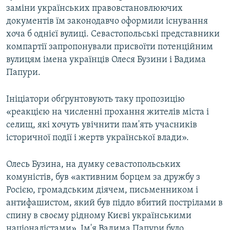
заміни українських правовстановлюючих
документів їм законодавчо оформили існування
хоча б однієї вулиці. Севастопольські представники
компартії запропонували присвоїти потенційним
вулицям імена українців Олеся Бузини і Вадима
Папури.
Ініціатори обґрунтовують таку пропозицію
«реакцією на численні прохання жителів міста і
селищ, які хочуть увічнити пам'ять учасників
історичної події і жертв української влади».
Олесь Бузина, на думку севастопольських
комуністів, був «активним борцем за дружбу з
Росією, громадським діячем, письменником і
антифашистом, який був підло вбитий пострілами в
спину в своєму рідному Києві українськими
націоналістами». Ім'я Вадима Папури було