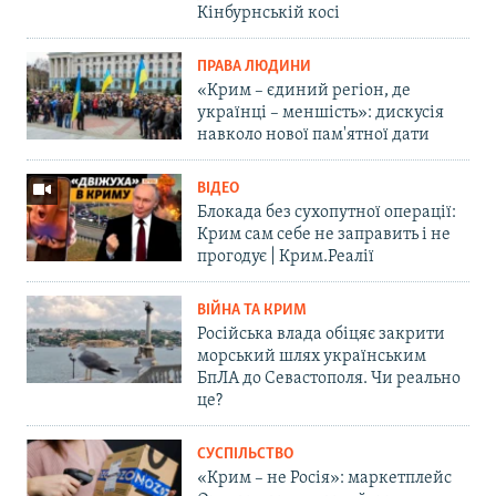
Кінбурнській косі
ПРАВА ЛЮДИНИ
«Крим – єдиний регіон, де
українці – меншість»: дискусія
навколо нової пам'ятної дати
ВІДЕО
Блокада без сухопутної операції:
Крим сам себе не заправить і не
прогодує | Крим.Реалії
ВІЙНА ТА КРИМ
Російська влада обіцяє закрити
морський шлях українським
БпЛА до Севастополя. Чи реально
це?
СУСПІЛЬСТВО
«Крим – не Росія»: маркетплейс