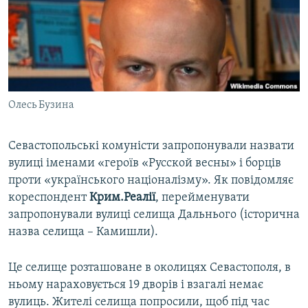
ВІДЕОУРОКИ «ELIFBE»
Русский
СВІДЧЕННЯ ОКУПАЦІЇ
Qırımtatar
УКРАЇНСЬКА ПРОБЛЕМА КРИМУ
ДОЛУЧАЙСЯ!
ІНФОГРАФІКА
Олесь Бузина
Севастопольські комуністи запропонували назвати
Усі сайти RFE/RL
вулиці іменами «героїв «Русской весны» і борців
проти «українського націоналізму». Як повідомляє
кореспондент
Крим.Реалії
, перейменувати
запропонували вулиці селища Дальнього (історична
назва селища – Камишли).
Це селище розташоване в околицях Севастополя, в
ньому нараховується 19 дворів і взагалі немає
вулиць. Жителі селища попросили, щоб під час