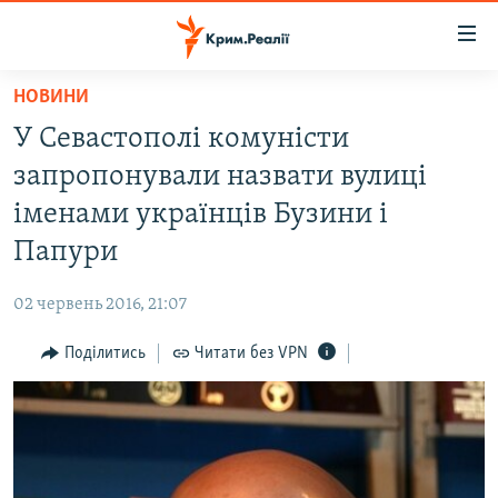
Доступність
посилання
Перейти
НОВИНИ
до
НОВИНИ
У Севастополі комуністи
основного
ВОДА.КРИМ
матеріалу
запропонували назвати вулиці
ВІДЕО ТА ФОТО
Перейти
іменами українців Бузини і
до
ПОЛІТИКА
Папури
основної
БЛОГИ
навігації
02 червень 2016, 21:07
Перейти
ПОГЛЯД
до
Поділитись
Читати без VPN
ІНТЕРВ'Ю
пошуку
ВСЕ ЗА ДЕНЬ
СПЕЦПРОЕКТИ
ЯК ОБІЙТИ БЛОКУВАННЯ
ДЕПОРТАЦІЯ