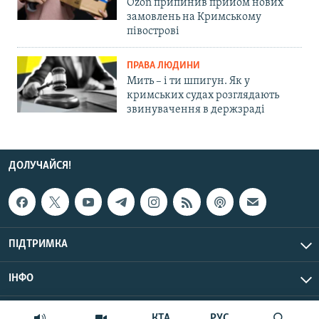
Ozon припинив прийом нових
замовлень на Кримському
півострові
ПРАВА ЛЮДИНИ
Мить – і ти шпигун. Як у
кримських судах розглядають
звинувачення в держзраді
ДОЛУЧАЙСЯ!
ПІДТРИМКА
ІНФО
© Крим.Реалії, 2026 | Усі права застережено.
КТА
РУС