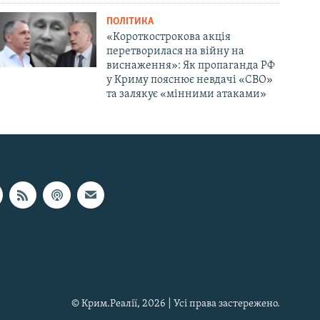
ПОЛІТИКА
«Короткострокова акція
перетворилася на війну на
виснаження»: Як пропаганда РФ
у Криму пояснює невдачі «СВО»
та залякує «мінними атаками»
© Крим.Реалії, 2026 | Усі права застережено.