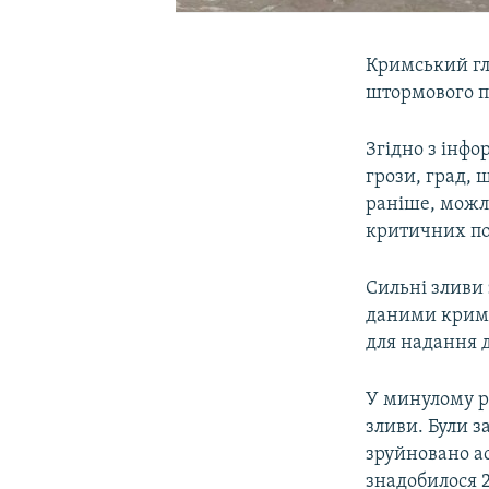
Кримський гл
штормового по
Згідно з інфо
грози, град, 
раніше, можли
критичних по
Сильні зливи 
даними кримс
для надання д
У минулому ро
зливи. Були з
зруйновано ас
знадобилося 2