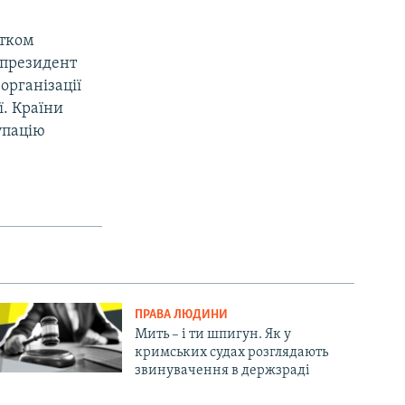
атком
у президент
організації
ї. Країни
упацію
ПРАВА ЛЮДИНИ
Мить – і ти шпигун. Як у
кримських судах розглядають
звинувачення в держзраді