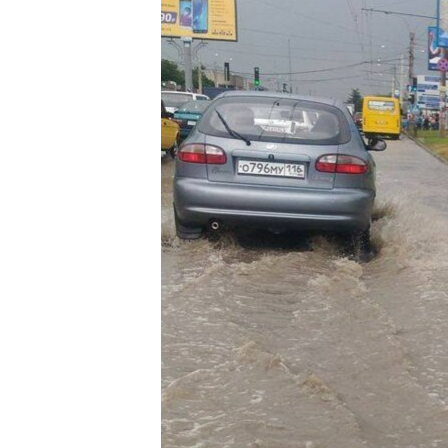
ВІДЕОУРОКИ «ELIFBE»
СВІДЧЕННЯ ОКУПАЦІЇ
УКРАЇНСЬКА ПРОБЛЕМА КРИМУ
ІНФОГРАФІКА