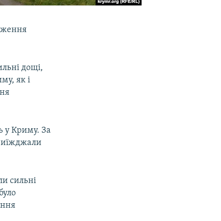
овження
ильні дощі,
му, як і
ння
 у Криму. За
 виїжджали
ли сильні
було
ення