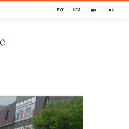
РУС
КТА
е