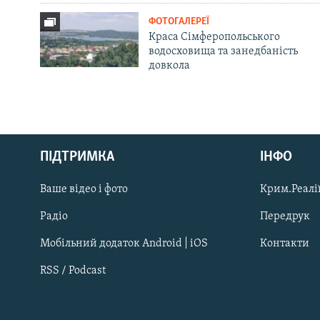
ФОТОГАЛЕРЕЇ
Краса Сімферопольського
водосховища та занедбаність
довкола
Русский
ПІДТРИМКА
ІНФО
Qırımtatar
Ваше відео і фото
Крим.Реалії
ДОЛУЧАЙСЯ!
Радіо
Передрук
Мобільний додаток Android | iOS
Контакти
RSS / Podcast
Усі сайти RFE/RL