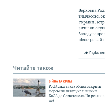
Верховна Рада
тимчасової ок
України Петр
визнали окупа
Заходу запро
півострова й 
Поділитис
Читайте також
ВІЙНА ТА КРИМ
Російська влада обіцяє закрити
морський шлях українським
БпЛА до Севастополя. Чи реально
це?