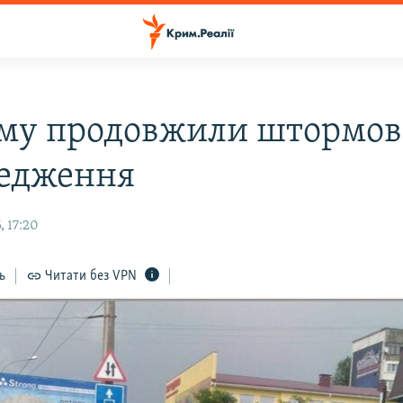
му продовжили штормов
едження
, 17:20
ь
Читати без VPN