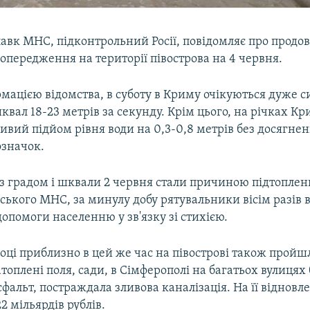
авк МНС, підконтрольний Росії, повідомляє про прод
передження на території півострова на 4 червня.
рмацією відомства, в суботу в Криму очікуються дуже с
шквал 18-23 метрів за секунду. Крім цього, на річках Кри
вий підйом рівня води на 0,3-0,8 метрів без досягне
значок.
з градом і шквали 2 червня стали причиною підтоплень
ького МНС, за минулу добу рятувальники вісім разів
опомоги населенню у зв'язку зі стихією.
ці приблизно в цей же час на півострові також пройш
атоплені поля, сади, в Сімферополі на багатьох вулицях 
фальт, постраждала зливова каналізація. На її відновл
2 мільярдів рублів.