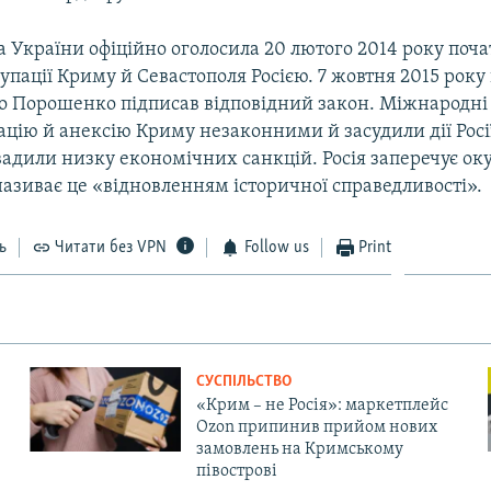
 України офіційно оголосила 20 лютого 2014 року поч
упації Криму й Севастополя Росією. 7 жовтня 2015 рок
о Порошенко підписав відповідний закон. Міжнародні 
цію й анексію Криму незаконними й засудили дії Росі
вадили низку економічних санкцій. Росія заперечує ок
називає це «відновленням історичної справедливості».
ь
Читати без VPN
Follow us
Print
СУСПІЛЬСТВО
«Крим – не Росія»: маркетплейс
Ozon припинив прийом нових
замовлень на Кримському
півострові