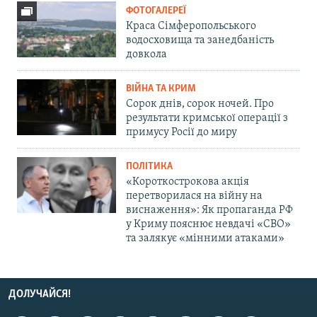
ФОТОГАЛЕРЕЇ
Краса Сімферопольського
водосховища та занедбаність
довкола
ВІЙНА ТА КРИМ
Сорок днів, сорок ночей. Про
результати кримської операції з
примусу Росії до миру
ПОЛІТИКА
«Короткострокова акція
перетворилася на війну на
виснаження»: Як пропаганда РФ
у Криму пояснює невдачі «СВО»
та залякує «мінними атаками»
ДОЛУЧАЙСЯ!