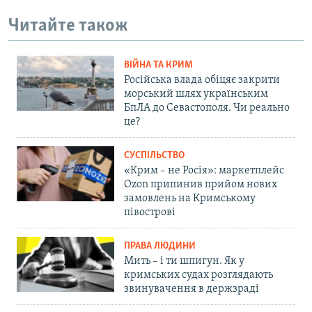
Читайте також
ВІЙНА ТА КРИМ
Російська влада обіцяє закрити
морський шлях українським
БпЛА до Севастополя. Чи реально
це?
СУСПІЛЬСТВО
«Крим – не Росія»: маркетплейс
Ozon припинив прийом нових
замовлень на Кримському
півострові
ПРАВА ЛЮДИНИ
Мить – і ти шпигун. Як у
кримських судах розглядають
звинувачення в держзраді