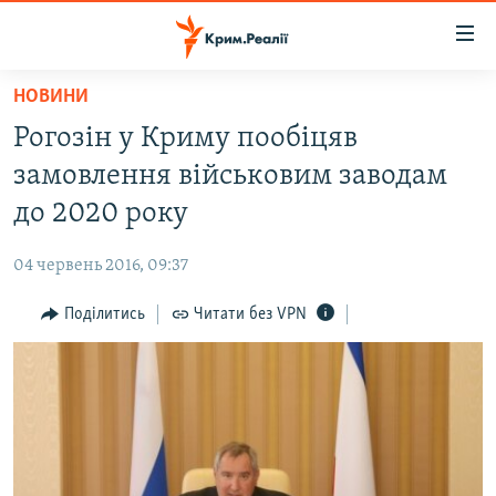
Доступність
посилання
Перейти
НОВИНИ
до
НОВИНИ
Рогозін у Криму пообіцяв
основного
ВОДА.КРИМ
матеріалу
замовлення військовим заводам
ВІДЕО ТА ФОТО
Перейти
до 2020 року
до
ПОЛІТИКА
основної
04 червень 2016, 09:37
БЛОГИ
навігації
Перейти
Поділитись
Читати без VPN
ПОГЛЯД
до
ІНТЕРВ'Ю
пошуку
ВСЕ ЗА ДЕНЬ
СПЕЦПРОЕКТИ
ЯК ОБІЙТИ БЛОКУВАННЯ
ДЕПОРТАЦІЯ