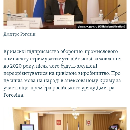
ВІДЕОУРОКИ «ELIFBE»
Русский
СВІДЧЕННЯ ОКУПАЦІЇ
Qırımtatar
УКРАЇНСЬКА ПРОБЛЕМА КРИМУ
Дмитро Рогозін
ДОЛУЧАЙСЯ!
ІНФОГРАФІКА
Кримські підприємства оборонно-промислового
комплексу отримуватимуть військові замовлення
Усі сайти RFE/RL
до 2020 року, після чого будуть змушені
переорієнтуватися на цивільне виробництво. Про
це йшла мова на нараді в анексованому Криму за
участі віце-прем'єра російського уряду Дмитра
Рогозіна.