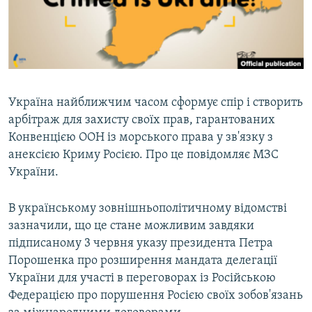
ВІДЕОУРОКИ «ELIFBE»
Русский
СВІДЧЕННЯ ОКУПАЦІЇ
Qırımtatar
УКРАЇНСЬКА ПРОБЛЕМА КРИМУ
ДОЛУЧАЙСЯ!
ІНФОГРАФІКА
Україна найближчим часом сформує спір і створить
арбітраж для захисту своїх прав, гарантованих
Конвенцією ООН із морського права у зв'язку з
Усі сайти RFE/RL
анексією Криму Росією. Про це повідомляє МЗС
України.
В українському зовнішньополітичному відомстві
зазначили, що це стане можливим завдяки
підписаному 3 червня указу президента Петра
Порошенка про розширення мандата делегації
України для участі в переговорах із Російською
Федерацією про порушення Росією своїх зобов'язань