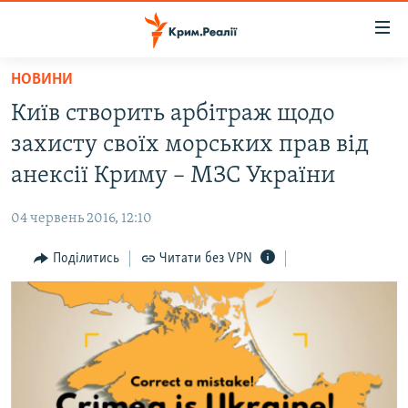
Доступність
посилання
Перейти
НОВИНИ
до
НОВИНИ
Київ створить арбітраж щодо
основного
ВОДА.КРИМ
матеріалу
захисту своїх морських прав від
ВІДЕО ТА ФОТО
Перейти
анексії Криму – МЗС України
до
ПОЛІТИКА
основної
04 червень 2016, 12:10
БЛОГИ
навігації
Перейти
Поділитись
Читати без VPN
ПОГЛЯД
до
ІНТЕРВ'Ю
пошуку
ВСЕ ЗА ДЕНЬ
СПЕЦПРОЕКТИ
ЯК ОБІЙТИ БЛОКУВАННЯ
ДЕПОРТАЦІЯ