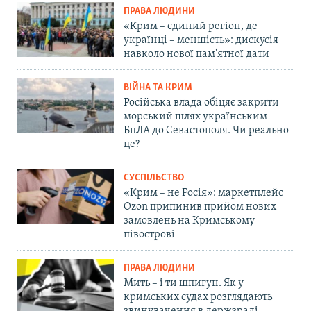
ПРАВА ЛЮДИНИ
«Крим – єдиний регіон, де
українці – меншість»: дискусія
навколо нової пам'ятної дати
ВІЙНА ТА КРИМ
Російська влада обіцяє закрити
морський шлях українським
БпЛА до Севастополя. Чи реально
це?
СУСПІЛЬСТВО
«Крим – не Росія»: маркетплейс
Ozon припинив прийом нових
замовлень на Кримському
півострові
ПРАВА ЛЮДИНИ
Мить – і ти шпигун. Як у
кримських судах розглядають