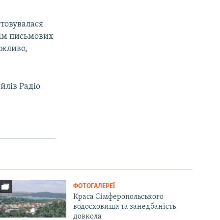
стовувалася
рім письмових
ожливо,
йлів Радіо
ФОТОГАЛЕРЕЇ
Краса Сімферопольського
водосховища та занедбаність
довкола