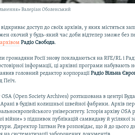
ільнення» Валеріан Оболенський
 відкриває доступ до своїх архівів, у яких містяться зап
ожен охочий у будь-який час доби відтепер зможе без 
ь
архівом
Радіо Свобода
.
ли громадяни Росії знову покладаються на RFE/RL і Рад
стовірної інформації, ці архівні програми набувають н
заявив головний редактор корпорації
Радіо Вільна Євро
 Пеїч.
у OSA (Open Society Archives) розташована в центрі Буд
Арані в будівлі колишньої швейної фабрики. Архів пер
альноєвропейського університету. Історія архіву OSA 
ої війни» з підшивок публікацій самвидаву й усілякої з
атури. Директор Іштван Рев розповідає, що й до цього д
ся на систематизації заборонених документів.