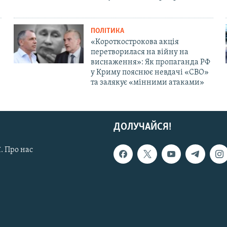
ПОЛІТИКА
«Короткострокова акція
перетворилася на війну на
виснаження»: Як пропаганда РФ
у Криму пояснює невдачі «СВО»
та залякує «мінними атаками»
ДОЛУЧАЙСЯ!
. Про нас