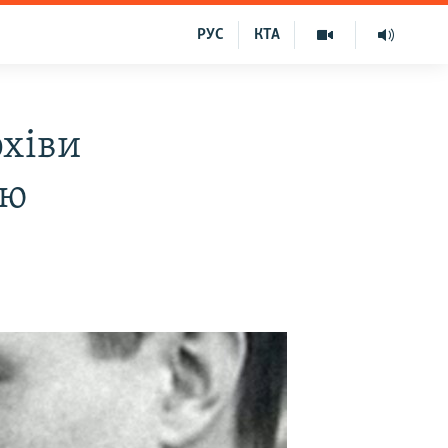
РУС
КТА
рхіви
єю