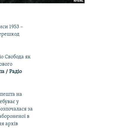
иси 1953 –
перешкод
іо Свобода як
ового
па / Радіо
апешта на
ебуває у
розпочалася за
абороненої в
ня архів