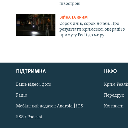
півострові
ВІЙНА ТА КРИМ
Сорок днів, сорок ночей. Про
результати кримської операції з
примусу Росії до миру
Русский
ПІДТРИМКА
ІНФО
Qırımtatar
Ваше відео і фото
Крим.Реалії
ДОЛУЧАЙСЯ!
Радіо
Передрук
Мобільний додаток Android | iOS
Контакти
RSS / Podcast
Усі сайти RFE/RL