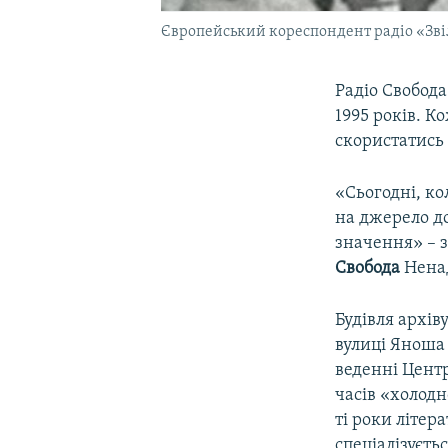
Європейський кореспондент радіо «Зв
Радіо Свобода
1995 років. К
скористатис
«Сьогодні, ко
на джерело до
значення» – 
Свобода
Ненад
Будівля архів
вулиці Яноша 
веденні Центр
часів «холодн
ті роки літер
спеціалізуєть