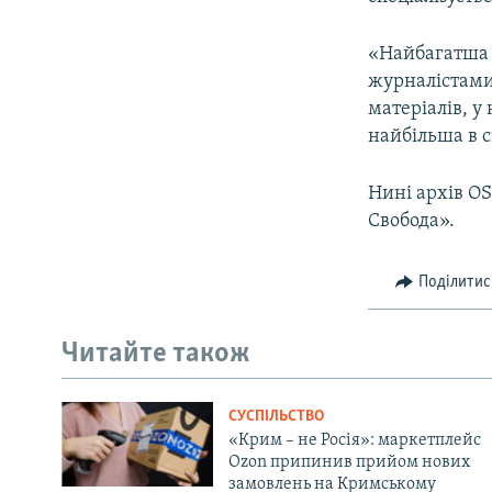
«Найбагатша ч
журналістами 
матеріалів, у
найбільша в св
Нині архів OS
Свобода».
Поділитис
Читайте також
СУСПІЛЬСТВО
«Крим – не Росія»: маркетплейс
Ozon припинив прийом нових
замовлень на Кримському