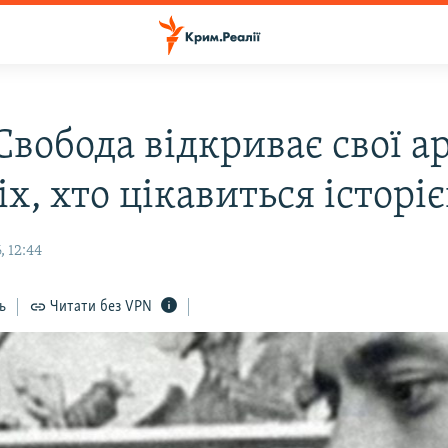
Свобода відкриває свої а
іх, хто цікавиться історі
 12:44
ь
Читати без VPN