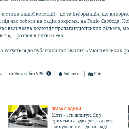
астина нашої колекції – це та інформація, що викори
під час роботи на радіо, зокрема, на Радіо Свобода. К
 нас величезна колекція пропагандистських фільмів, м
іті», – розповів Іштван Рев.
A готується до публікації так званих «Мюнхенських фа
ь
Читати без VPN
Follow us
Print
ПРАВА ЛЮДИНИ
Мить – і ти шпигун. Як у
кримських судах розглядають
звинувачення в держзраді