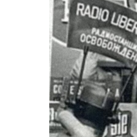
ВІДЕОУРОКИ «ELIFBE»
СВІДЧЕННЯ ОКУПАЦІЇ
УКРАЇНСЬКА ПРОБЛЕМА КРИМУ
ІНФОГРАФІКА