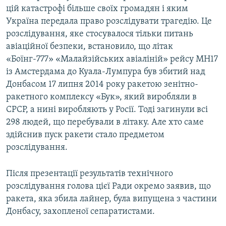
цій катастрофі більше своїх громадян і яким
Україна передала право розслідувати трагедію. Це
розслідування, яке стосувалося тільки питань
авіаційної безпеки, встановило, що літак
«Боїнг-777» «Малайзійських авіаліній» рейсу MH17
із Амстердама до Куала-Лумпура був збитий над
Донбасом 17 липня 2014 року ракетою зенітно-
ракетного комплексу «Бук», який виробляли в
СРСР, а нині виробляють у Росії. Тоді загинули всі
298 людей, що перебували в літаку. Але хто саме
здійснив пуск ракети стало предметом
розслідування.
Після презентації результатів технічного
розслідування голова цієї Ради окремо заявив, що
ракета, яка збила лайнер, була випущена з частини
Донбасу, захопленої сепаратистами.