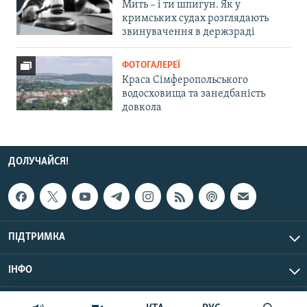
Мить – і ти шпигун. Як у
кримських судах розглядають
звинувачення в держзраді
ФОТОГАЛЕРЕЇ
Краса Сімферопольського
водосховища та занедбаність
довкола
ДОЛУЧАЙСЯ!
ПІДТРИМКА
ІНФО
© Крим.Реалії, 2026 | Усі права застережено.