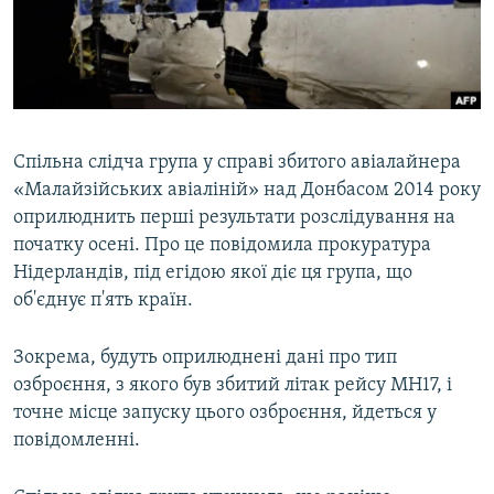
ВІДЕОУРОКИ «ELIFBE»
Русский
СВІДЧЕННЯ ОКУПАЦІЇ
Qırımtatar
УКРАЇНСЬКА ПРОБЛЕМА КРИМУ
ДОЛУЧАЙСЯ!
ІНФОГРАФІКА
Спільна слідча група у справі збитого авіалайнера
«Малайзійських авіаліній» над Донбасом 2014 року
оприлюднить перші результати розслідування на
Усі сайти RFE/RL
початку осені. Про це повідомила прокуратура
Нідерландів, під егідою якої діє ця група, що
об'єднує п'ять країн.
Зокрема, будуть оприлюднені дані про тип
озброєння, з якого був збитий літак рейсу MH17, і
точне місце запуску цього озброєння, йдеться у
повідомленні.