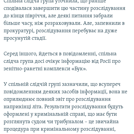
Спільна слідча група уточнила, що раніше
сподівалася завершити цю частину розслідування
до кінця півріччя, але деякі питання забрали
більше часу, ніж розраховували. Але, запевнили в
прокуратурі, розслідування перебуває на дуже
просунутій стадії.
Серед іншого, йдеться в повідомленні, спільна
слідча група досі очікує інформацію від Росії про
зенітно-ракетні комплекси «Бук».
У спільній слідчій групі зазначили, що всупереч
повідомленням деяких засобів інформації, вона не
оприлюднює повний звіт про розслідування
наприкінці літа. Результати розслідування будуть
оформлені у кримінальній справі, що має бути
розглянута судом чи трибуналом – це звичайна
процедура при кримінальному розслідуванні,