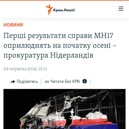
Доступність
посилання
Перейти
НОВИНИ
до
НОВИНИ
Перші результати справи MH17
основного
ВОДА.КРИМ
матеріалу
оприлюднять на початку осені –
ВІДЕО ТА ФОТО
Перейти
прокуратура Нідерландів
до
ПОЛІТИКА
основної
04 червень 2016, 13:11
БЛОГИ
навігації
Перейти
Поділитись
Читати без VPN
ПОГЛЯД
до
ІНТЕРВ'Ю
пошуку
ВСЕ ЗА ДЕНЬ
СПЕЦПРОЕКТИ
ЯК ОБІЙТИ БЛОКУВАННЯ
ДЕПОРТАЦІЯ