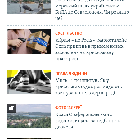
Російська влада обіцяє закрити
морський шлях українським
БпЛА до Севастополя. Чи реально
це?
СУСПІЛЬСТВО
«Крим – не Росія»: маркетплейс
Ozon припинив прийом нових
замовлень на Кримському
півострові
ПРАВА ЛЮДИНИ
Мить – і ти шпигун. Як у
кримських судах розглядають
звинувачення в держзраді
ФОТОГАЛЕРЕЇ
Краса Сімферопольського
водосховища та занедбаність
довкола