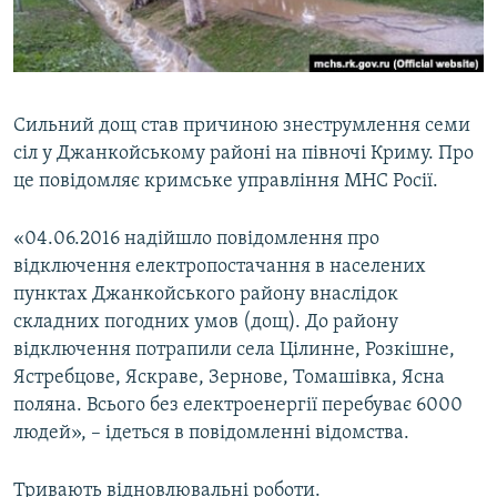
ВІДЕОУРОКИ «ELIFBE»
Русский
СВІДЧЕННЯ ОКУПАЦІЇ
Qırımtatar
УКРАЇНСЬКА ПРОБЛЕМА КРИМУ
Сильний дощ став причиною знеструмлення семи
ДОЛУЧАЙСЯ!
ІНФОГРАФІКА
сіл у Джанкойському районі на півночі Криму. Про
це повідомляє кримське управління МНС Росії.
«04.06.2016 надійшло повідомлення про
Усі сайти RFE/RL
відключення електропостачання в населених
пунктах Джанкойського району внаслідок
складних погодних умов (дощ). До району
відключення потрапили села Цілинне, Розкішне,
Ястребцове, Яскраве, Зернове, Томашівка, Ясна
поляна. Всього без електроенергії перебуває 6000
людей», – ідеться в повідомленні відомства.
Тривають відновлювальні роботи.