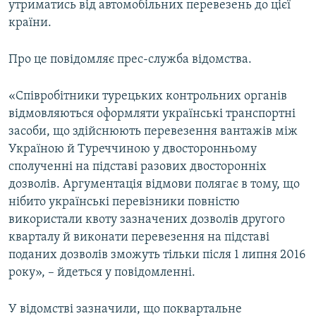
утриматись від автомобільних перевезень до цієї
ВІДЕОУРОКИ «ELIFBE»
країни.
Русский
СВІДЧЕННЯ ОКУПАЦІЇ
Qırımtatar
Про це повідомляє прес-служба відомства.
УКРАЇНСЬКА ПРОБЛЕМА КРИМУ
ДОЛУЧАЙСЯ!
ІНФОГРАФІКА
«Співробітники турецьких контрольних органів
відмовляються оформляти українські транспортні
засоби, що здійснюють перевезення вантажів між
Україною й Туреччиною у двосторонньому
Усі сайти RFE/RL
сполученні на підставі разових двосторонніх
дозволів. Аргументація відмови полягає в тому, що
нібито українські перевізники повністю
використали квоту зазначених дозволів другого
кварталу й виконати перевезення на підставі
поданих дозволів зможуть тільки після 1 липня 2016
року», – йдеться у повідомленні.
У відомстві зазначили, що поквартальне