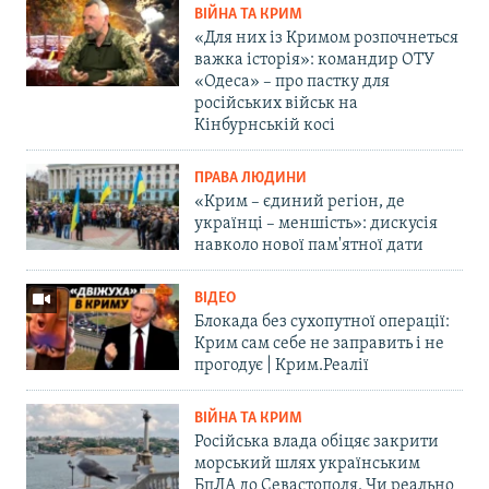
ВІЙНА ТА КРИМ
«Для них із Кримом розпочнеться
важка історія»: командир ОТУ
«Одеса» – про пастку для
російських військ на
Кінбурнській косі
ПРАВА ЛЮДИНИ
«Крим – єдиний регіон, де
українці – меншість»: дискусія
навколо нової пам'ятної дати
ВІДЕО
Блокада без сухопутної операції:
Крим сам себе не заправить і не
прогодує | Крим.Реалії
ВІЙНА ТА КРИМ
Російська влада обіцяє закрити
морський шлях українським
БпЛА до Севастополя. Чи реально