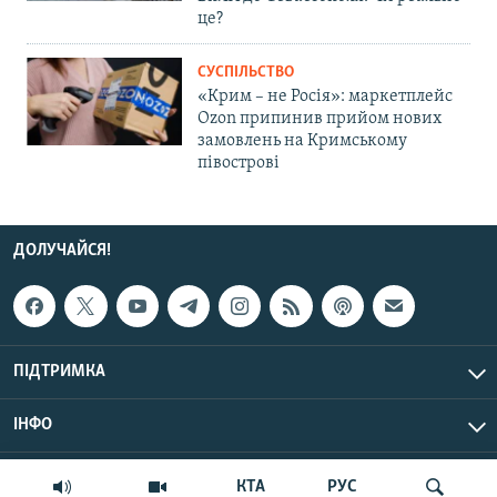
це?
СУСПІЛЬСТВО
«Крим – не Росія»: маркетплейс
Ozon припинив прийом нових
замовлень на Кримському
півострові
ДОЛУЧАЙСЯ!
ПІДТРИМКА
ІНФО
© Крим.Реалії, 2026 | Усі права застережено.
КТА
РУС