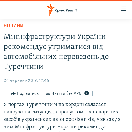
Доступність
посилання
Перейти
НОВИНИ
до
НОВИНИ
Мінінфраструктури України
основного
ВОДА.КРИМ
матеріалу
рекомендує утриматися від
ВІДЕО ТА ФОТО
Перейти
автомобільних перевезень до
до
ПОЛІТИКА
Туреччини
основної
БЛОГИ
навігації
04 червень 2016, 17:46
Перейти
ПОГЛЯД
до
Поділитись
Читати без VPN
ІНТЕРВ'Ю
пошуку
У портах Туреччини й на кордоні склалася
ВСЕ ЗА ДЕНЬ
напружена ситуація із пропуском транспортних
СПЕЦПРОЕКТИ
засобів українських автоперевізників, у зв'язку з
чим Мініфрастуктури України рекомендує
ЯК ОБІЙТИ БЛОКУВАННЯ
ДЕПОРТАЦІЯ