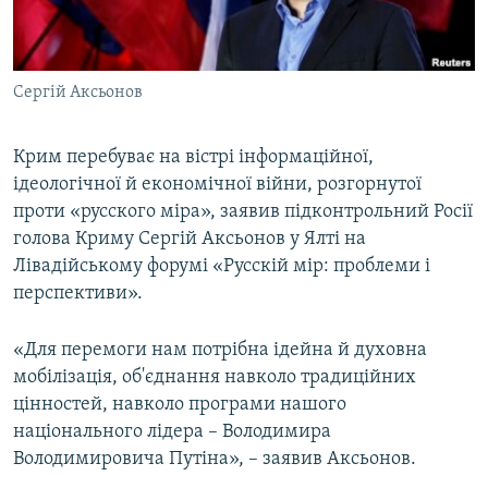
ВІДЕОУРОКИ «ELIFBE»
Русский
СВІДЧЕННЯ ОКУПАЦІЇ
Qırımtatar
Сергій Аксьонов
УКРАЇНСЬКА ПРОБЛЕМА КРИМУ
ДОЛУЧАЙСЯ!
ІНФОГРАФІКА
Крим перебуває на вістрі інформаційної,
ідеологічної й економічної війни, розгорнутої
проти «русского міра», заявив підконтрольний Росії
Усі сайти RFE/RL
голова Криму Сергій Аксьонов у Ялті на
Лівадійському форумі «Русскій мір: проблеми і
перспективи».
«Для перемоги нам потрібна ідейна й духовна
мобілізація, об'єднання навколо традиційних
цінностей, навколо програми нашого
національного лідера – Володимира
Володимировича Путіна», – заявив Аксьонов.