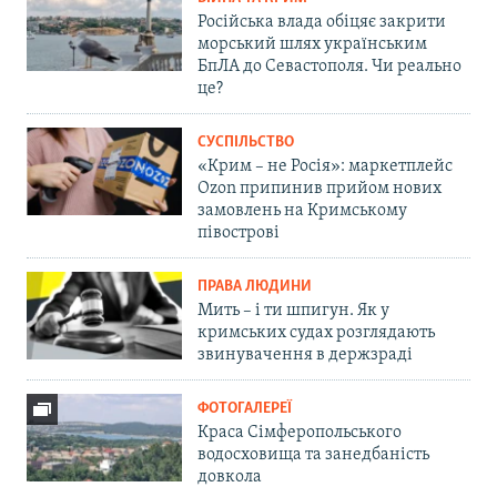
Російська влада обіцяє закрити
морський шлях українським
БпЛА до Севастополя. Чи реально
це?
СУСПІЛЬСТВО
«Крим – не Росія»: маркетплейс
Ozon припинив прийом нових
замовлень на Кримському
півострові
ПРАВА ЛЮДИНИ
Мить – і ти шпигун. Як у
кримських судах розглядають
звинувачення в держзраді
ФОТОГАЛЕРЕЇ
Краса Сімферопольського
водосховища та занедбаність
довкола