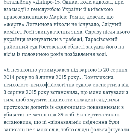
батальйону «Дніпро-1». Однак, коли адвокат, при
взаємодії з генслужбою України й київською
правозахисницею Марією Томак, довели, що
«жертв» Литвинова ніколи не існувало, Слідчий
комітет Росії звинувачення зняв. Одразу після цього
українця звинуватили в грабежі, Тарасівський
районний суд Ростовської області засудив його на
вісім із половиною років позбавлення волі.
«Я незаконно утримувався під вартою із 20 серпня
2014 року по 8 липня 2015 року... Комплексна
психолого-психофізіологічна судова експертиза від
3 серпня 2015 року встановила, що мене катували з
тим, щоб змусити підписати складені слідчими
протоколи допитів із «вдячними» показаннями в
убивстві не менш ніж 39 осіб. Експертиза також
встановила, що ці «зізнавальні» свідчення були
записані не з моїх слів, тобто слідчі фальсифікували