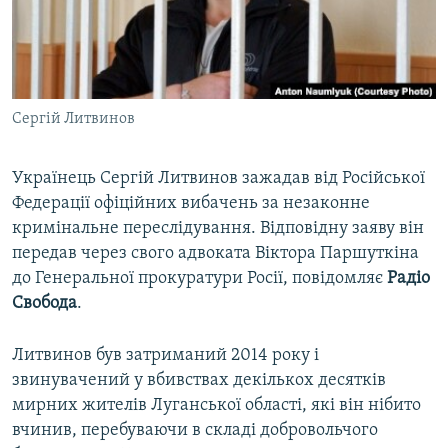
ВІДЕОУРОКИ «ELIFBE»
Русский
СВІДЧЕННЯ ОКУПАЦІЇ
Qırımtatar
УКРАЇНСЬКА ПРОБЛЕМА КРИМУ
Сергій Литвинов
ДОЛУЧАЙСЯ!
ІНФОГРАФІКА
Українець Сергій Литвинов зажадав від Російської
Федерації офіційних вибачень за незаконне
Усі сайти RFE/RL
кримінальне переслідування. Відповідну заяву він
передав через свого адвоката Віктора Паршуткіна
до Генеральної прокуратури Росії, повідомляє
Радіо
Свобода
.
Литвинов був затриманий 2014 року і
звинувачений у вбивствах декількох десятків
мирних жителів Луганської області, які він нібито
вчинив, перебуваючи в складі добровольчого