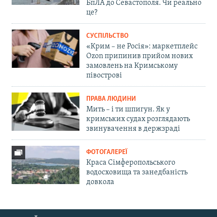
БпЛА до Севастополя. Чи реально
це?
СУСПІЛЬСТВО
«Крим – не Росія»: маркетплейс
Ozon припинив прийом нових
замовлень на Кримському
півострові
ПРАВА ЛЮДИНИ
Мить – і ти шпигун. Як у
кримських судах розглядають
звинувачення в держзраді
ФОТОГАЛЕРЕЇ
Краса Сімферопольського
водосховища та занедбаність
довкола