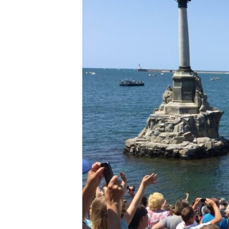
ВІДЕОУРОКИ «ELIFBE»
СВІДЧЕННЯ ОКУПАЦІЇ
УКРАЇНСЬКА ПРОБЛЕМА КРИМУ
ІНФОГРАФІКА