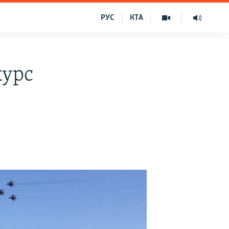
РУС
КТА
курс