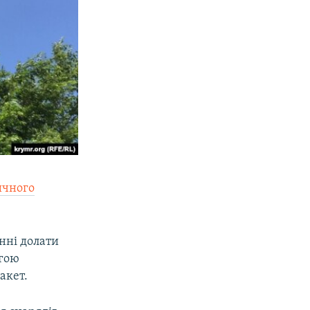
ичного
нні долати
огою
акет.