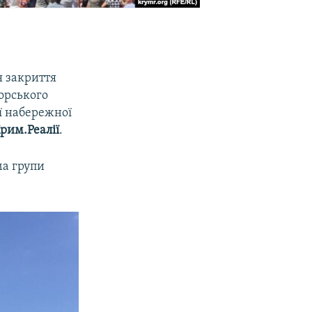
я закриття
морського
єї набережної
рим.Реалії
.
ма групи