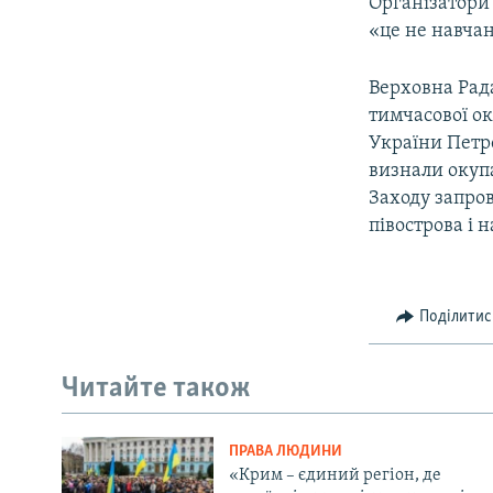
Організатори
«це не навчан
Верховна Рада
тимчасової ок
України Петр
визнали окупа
Заходу запро
півострова і 
Поділитис
Читайте також
ПРАВА ЛЮДИНИ
«Крим – єдиний регіон, де