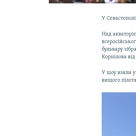
У Севастопол
Над акваторіє
всеросійськог
бульвару зібр
Корнілова від
У шоу взяли у
вищого пілота