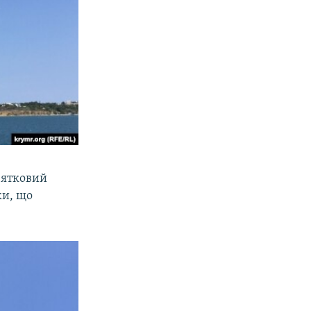
вятковий
ки, що