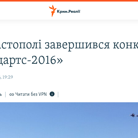
астополі завершився кон
дартс-2016»
 19:29
ь
Читати без VPN