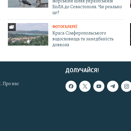
морський шлях українським
БпЛА до Севастополя. Чи реально
це?
ФОТОГАЛЕРЕЇ
Краса Сімферопольського
водосховища та занедбаність
довкола
ДОЛУЧАЙСЯ!
. Про нас