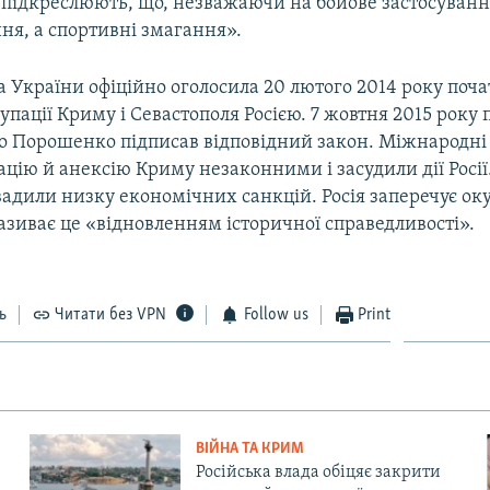
 підкреслюють, що, незважаючи на бойове застосуванн
ня, а спортивні змагання».
 України офіційно оголосила 20 лютого 2014 року поч
упації Криму і Севастополя Росією. 7 жовтня 2015 року
о Порошенко підписав відповідний закон. Міжнародні 
цію й анексію Криму незаконними і засудили дії Росії
вадили низку економічних санкцій. Росія заперечує ок
називає це «відновленням історичної справедливості».
ь
Читати без VPN
Follow us
Print
ВІЙНА ТА КРИМ
Російська влада обіцяє закрити