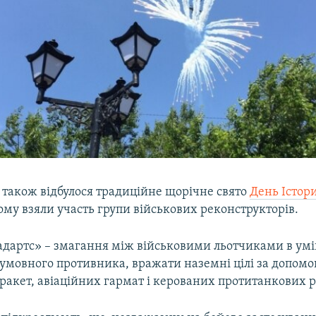
 також відбулося традиційне щорічне свято
День Істор
кому взяли участь групи військових реконструкторів.
адартс» – змагання між військовими льотчиками в умі
умовного противника, вражати наземні цілі за допом
ракет, авіаційних гармат і керованих протитанкових р