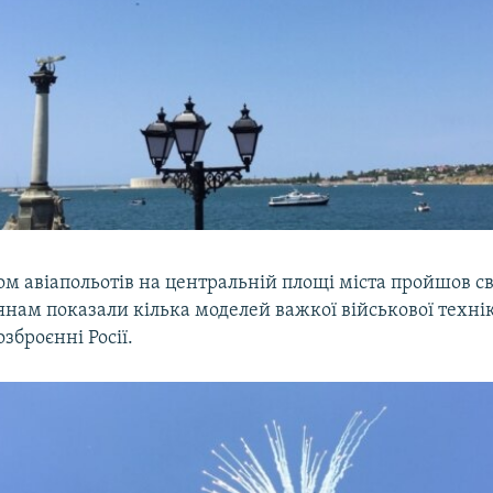
ом авіапольотів на центральній площі міста пройшов с
янам показали кілька моделей важкої військової техні
озброєнні Росії.