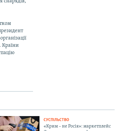
я снарядів,
атком
 президент
організації
. Країни
упацію
СУСПІЛЬСТВО
«Крим – не Росія»: маркетплейс