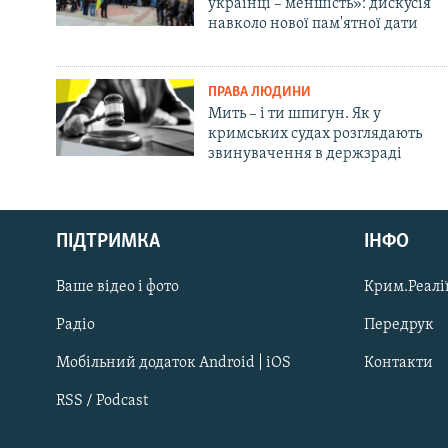
українці – меншість»: дискусія
навколо нової пам'ятної дати
ПРАВА ЛЮДИНИ
Мить – і ти шпигун. Як у
кримських судах розглядають
звинувачення в держзраді
Русский
Qırımtatar
ПІДТРИМКА
ІНФО
Ваше відео і фото
Крим.Реалії
ДОЛУЧАЙСЯ!
Радіо
Передрук
Мобільний додаток Android | iOS
Контакти
RSS / Podcast
Усі сайти RFE/RL