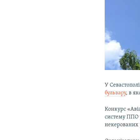
У Севастополі
бульвару
, в я
Конкурс «Аві
систему ППО 
некерованих 