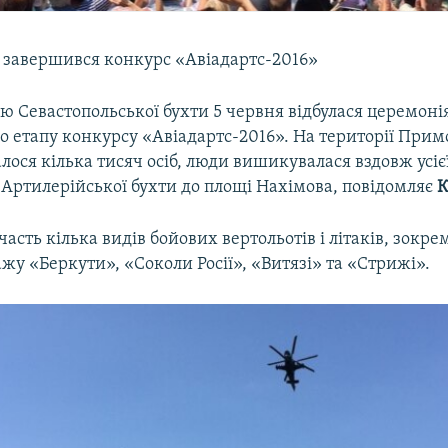
і завершився конкурс «Авіадартс-2016»
ю Севастопольської бухти 5 червня відбулася церемоні
о етапу конкурсу «Авіадартс-2016». На території При
алося кілька тисяч осіб, люди вишикувалася вздовж усі
 Артилерійської бухти до площі Нахімова, повідомляє
К
часть кілька видів бойових вертольотів і літаків, зокре
жу «Беркути», «Соколи Росії», «Витязі» та «Стрижі».