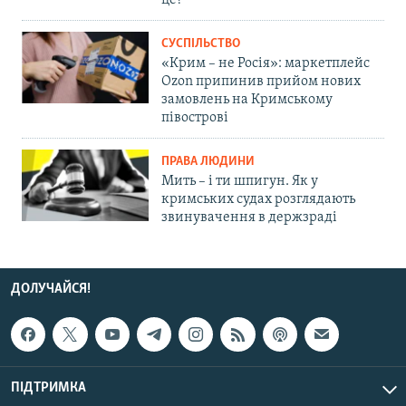
СУСПІЛЬСТВО
«Крим – не Росія»: маркетплейс
Ozon припинив прийом нових
замовлень на Кримському
півострові
ПРАВА ЛЮДИНИ
Мить – і ти шпигун. Як у
кримських судах розглядають
звинувачення в держзраді
ДОЛУЧАЙСЯ!
ПІДТРИМКА