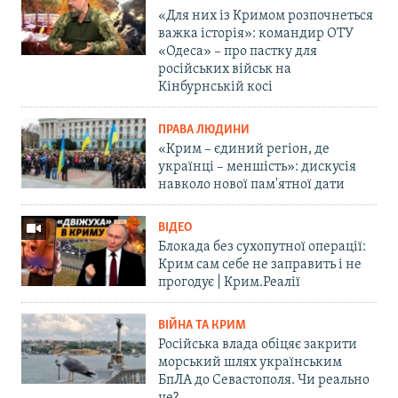
«Для них із Кримом розпочнеться
важка історія»: командир ОТУ
«Одеса» – про пастку для
російських військ на
Кінбурнській косі
ПРАВА ЛЮДИНИ
«Крим – єдиний регіон, де
українці – меншість»: дискусія
навколо нової пам'ятної дати
ВІДЕО
Блокада без сухопутної операції:
Крим сам себе не заправить і не
прогодує | Крим.Реалії
ВІЙНА ТА КРИМ
Російська влада обіцяє закрити
морський шлях українським
БпЛА до Севастополя. Чи реально
це?