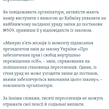
ВІДЕОУРОКИ «ELIFBE»
Русский
Як повідомляють організатори, активісти мають
СВІДЧЕННЯ ОКУПАЦІЇ
Qırımtatar
намір виступити з вимогою до Кабміну ухвалити на
УКРАЇНСЬКА ПРОБЛЕМА КРИМУ
найближчому засіданні уряду зміни до постанови
№509, привівши її у відповідність із законом.
ДОЛУЧАЙСЯ!
ІНФОГРАФІКА
«Минуло п'ять місяців із моменту підписання
президентом змін до закону України «Про
Усі сайти RFE/RL
забезпечення прав і свобод внутрішньо
переміщених осіб», – змін, спрямованих на
поліпшення становища переселенців. Однак, із
січня уряд не може узгодити зміни до постанов,
якими забезпечується виконання цього закону», –
пояснюють організатори.
За їхніми словами, тисячі переселенців не можуть
отримати свої пенсії й соціальні виплати.