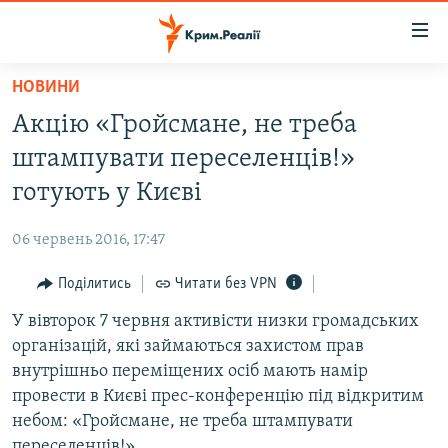
Доступність
посилання
Перейти
НОВИНИ
до
НОВИНИ
Акцію «Гройсмане, не треба
основного
ВОДА.КРИМ
матеріалу
штампувати переселенців!»
ВІДЕО ТА ФОТО
Перейти
готують у Києві
до
ПОЛІТИКА
основної
06 червень 2016, 17:47
БЛОГИ
навігації
Перейти
Поділитись
Читати без VPN
ПОГЛЯД
до
У вівторок 7 червня активісти низки громадських
ІНТЕРВ'Ю
пошуку
організацій, які займаються захистом прав
ВСЕ ЗА ДЕНЬ
внутрішньо переміщених осіб мають намір
СПЕЦПРОЕКТИ
провести в Києві прес-конференцію під відкритим
небом: «Гройсмане, не треба штампувати
ЯК ОБІЙТИ БЛОКУВАННЯ
ДЕПОРТАЦІЯ
переселенців!».