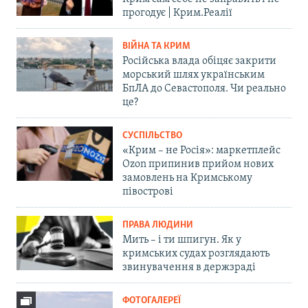
прогодує | Крим.Реалії
ВІЙНА ТА КРИМ
Російська влада обіцяє закрити
морський шлях українським
БпЛА до Севастополя. Чи реально
це?
СУСПІЛЬСТВО
«Крим – не Росія»: маркетплейс
Ozon припинив прийом нових
замовлень на Кримському
півострові
ПРАВА ЛЮДИНИ
Мить – і ти шпигун. Як у
кримських судах розглядають
звинувачення в держзраді
ФОТОГАЛЕРЕЇ