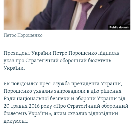
ВІДЕОУРОКИ «ELIFBE»
Русский
СВІДЧЕННЯ ОКУПАЦІЇ
Qırımtatar
УКРАЇНСЬКА ПРОБЛЕМА КРИМУ
Петро Порошенко
ДОЛУЧАЙСЯ!
ІНФОГРАФІКА
Президент України Петро Порошенко підписав
указ про Стратегічний оборонний бюлетень
Усі сайти RFE/RL
України.
Як повідомляє прес-служба президента України,
Порошенко ухвалив запровадили в дію рішення
Ради національної безпеки й оборони України від
20 травня 2016 року «Про Стратегічний оборонний
бюлетень України», яким схвалив відповідний
документ.