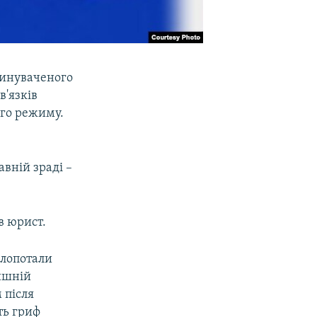
винуваченого
в'язків
ого режиму.
вній зраді –
в юрист.
клопотали
лишній
 після
ть гриф