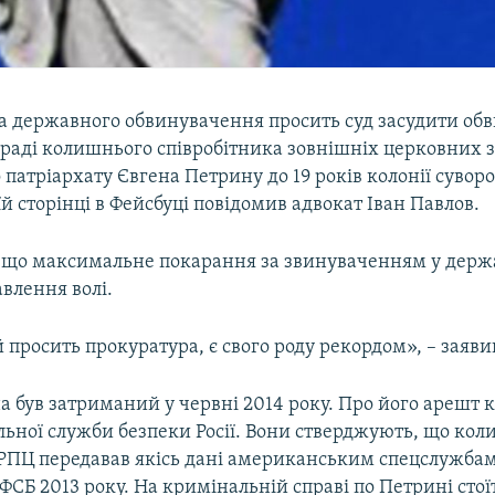
она державного обвинувачення просить суд засудити об
раді колишнього співробітника зовнішніх церковних з
патріархату Євгена Петрину до 19 років колонії сувор
їй сторінці в Фейсбуці повідомив адвокат Іван Павлов.
, що максимальне покарання за звинуваченням у держа
авлення волі.
 просить прокуратура, є свого роду рекордом», – заяви
а був затриманий у червні 2014 року. Про його арешт 
льної служби безпеки Росії. Вони стверджують, що ко
 РПЦ передавав якісь дані американським спецслужбам
 ФСБ 2013 року. На кримінальній справі по Петрині стої