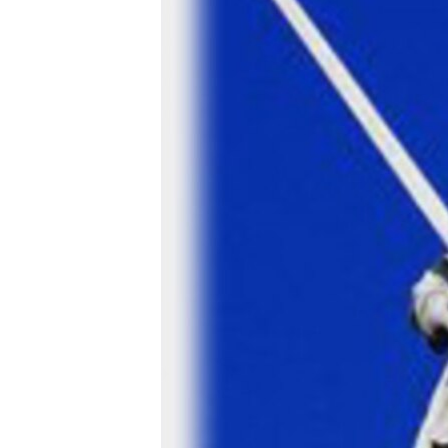
ВІДЕОУРОКИ «ELIFBE»
СВІДЧЕННЯ ОКУПАЦІЇ
УКРАЇНСЬКА ПРОБЛЕМА КРИМУ
ІНФОГРАФІКА