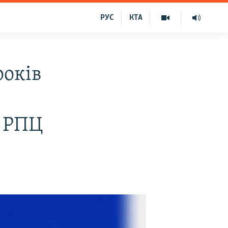
РУС
КТА
років
а РПЦ