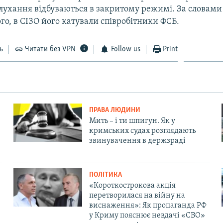
слухання відбуваються в закритому режимі. За словами
о, в СІЗО його катували співробітники ФСБ.
ь
Читати без VPN
Follow us
Print
ПРАВА ЛЮДИНИ
Мить – і ти шпигун. Як у
кримських судах розглядають
звинувачення в держзраді
ПОЛІТИКА
«Короткострокова акція
перетворилася на війну на
виснаження»: Як пропаганда РФ
у Криму пояснює невдачі «СВО»