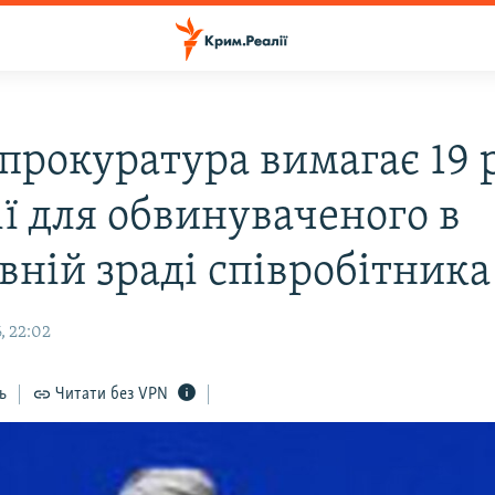
 прокуратура вимагає 19 
ії для обвинуваченого в
вній зраді співробітник
, 22:02
ь
Читати без VPN