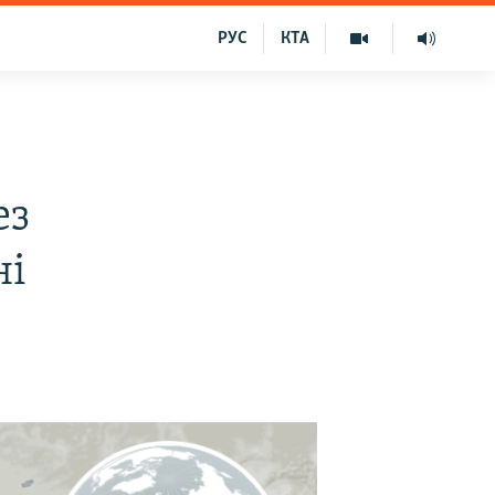
РУС
КТА
ез
ні