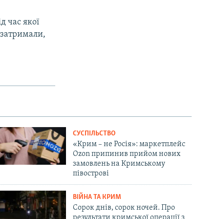
д час якої
 затримали,
СУСПІЛЬСТВО
«Крим – не Росія»: маркетплейс
Ozon припинив прийом нових
замовлень на Кримському
півострові
ВІЙНА ТА КРИМ
Сорок днів, сорок ночей. Про
результати кримської операції з