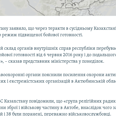
ну заявило, що через теракти в сусідньому Казахстані
 режим підвищеної бойової готовності.
й склад органів внутрішніх справ республіки перебува
йової готовності від 6 червня 2016 року і до подальшог
, – сказав представник міністерства у понеділок.
авоохоронні органи пояснили посилення охорони акти
х і екстремістських організацій в Актюбинській обла
ВС Казахстану повідомили, що «група релігійних радик
ни зброї і військову частину в Актобе, внаслідок чого 
 і 38 були поранені, переважно військовослужбовці.