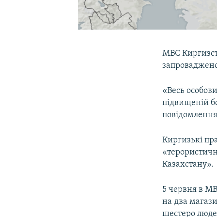
МВС Киргизста
запроваджено
«Весь особови
підвищеній бо
повідомлення»
Киргизькі пр
«терористични
Казахстану».
5 червня в М
на два магази
шестеро людей