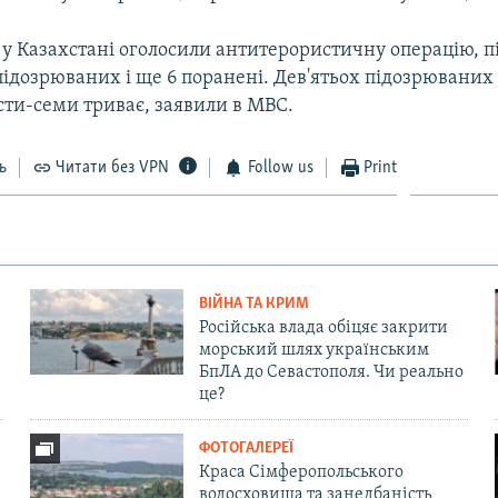
 у Казахстані оголосили антитерористичну операцію, пі
 підозрюваних і ще 6 поранені. Дев'ятьох підозрюваних
ти-семи триває, заявили в МВС.
ь
Читати без VPN
Follow us
Print
ВІЙНА ТА КРИМ
Російська влада обіцяє закрити
морський шлях українським
БпЛА до Севастополя. Чи реально
це?
ФОТОГАЛЕРЕЇ
Краса Сімферопольського
водосховища та занедбаність