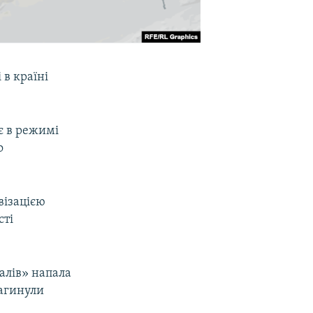
 в країні
є в режимі
о
візацією
сті
алів» напала
загинули