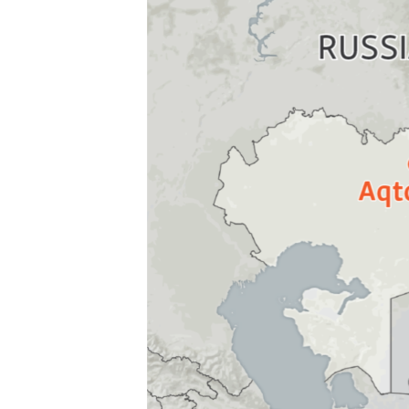
ВІДЕОУРОКИ «ELIFBE»
СВІДЧЕННЯ ОКУПАЦІЇ
УКРАЇНСЬКА ПРОБЛЕМА КРИМУ
ІНФОГРАФІКА