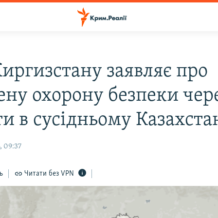
иргизстану заявляє про
ену охорону безпеки чер
ти в сусідньому Казахста
, 09:37
ь
Читати без VPN