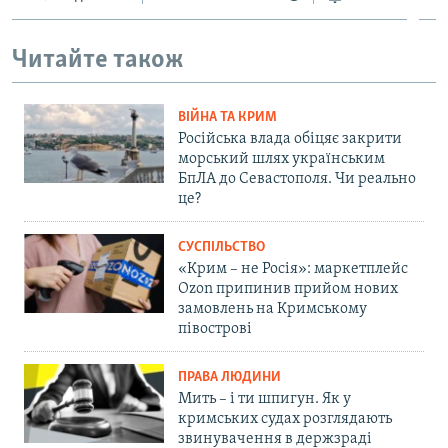
Читайте також
ВІЙНА ТА КРИМ
Російська влада обіцяє закрити
морський шлях українським
БпЛА до Севастополя. Чи реально
це?
СУСПІЛЬСТВО
«Крим – не Росія»: маркетплейс
Ozon припинив прийом нових
замовлень на Кримському
півострові
ПРАВА ЛЮДИНИ
Мить – і ти шпигун. Як у
кримських судах розглядають
звинувачення в держзраді