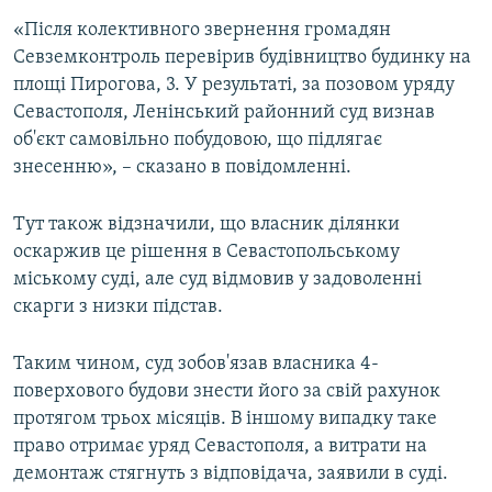
ВІДЕОУРОКИ «ELIFBE»
«Після колективного звернення громадян
Русский
Севземконтроль перевірив будівництво будинку на
СВІДЧЕННЯ ОКУПАЦІЇ
Qırımtatar
площі Пирогова, 3. У результаті, за позовом уряду
УКРАЇНСЬКА ПРОБЛЕМА КРИМУ
Севастополя, Ленінський районний суд визнав
ДОЛУЧАЙСЯ!
об'єкт самовільно побудовою, що підлягає
ІНФОГРАФІКА
знесенню», – сказано в повідомленні.
Тут також відзначили, що власник ділянки
Усі сайти RFE/RL
оскаржив це рішення в Севастопольському
міському суді, але суд відмовив у задоволенні
скарги з низки підстав.
Таким чином, суд зобов'язав власника 4-
поверхового будови знести його за свій рахунок
протягом трьох місяців. В іншому випадку таке
право отримає уряд Севастополя, а витрати на
демонтаж стягнуть з відповідача, заявили в суді.