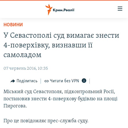
Доступність
посилання
Перейти
НОВИНИ
до
НОВИНИ
У Севастополі суд вимагає знести
основного
ВОДА.КРИМ
матеріалу
4-поверхівку, визнавши її
ВІДЕО ТА ФОТО
Перейти
самоладом
до
ПОЛІТИКА
основної
07 червень 2016, 10:35
БЛОГИ
навігації
Перейти
Поділитись
Читати без VPN
ПОГЛЯД
до
Міський суд Севастополя, підконтрольний Росії,
ІНТЕРВ'Ю
пошуку
постановив знести 4-поверхову будівлю на площі
ВСЕ ЗА ДЕНЬ
Пирогова.
СПЕЦПРОЕКТИ
Про це повідомляє прес-служба суду.
ЯК ОБІЙТИ БЛОКУВАННЯ
ДЕПОРТАЦІЯ