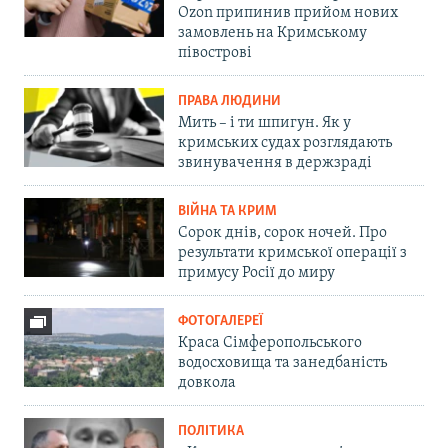
Ozon припинив прийом нових
замовлень на Кримському
півострові
ПРАВА ЛЮДИНИ
Мить – і ти шпигун. Як у
кримських судах розглядають
звинувачення в держзраді
ВІЙНА ТА КРИМ
Сорок днів, сорок ночей. Про
результати кримської операції з
примусу Росії до миру
ФОТОГАЛЕРЕЇ
Краса Сімферопольського
водосховища та занедбаність
довкола
ПОЛІТИКА