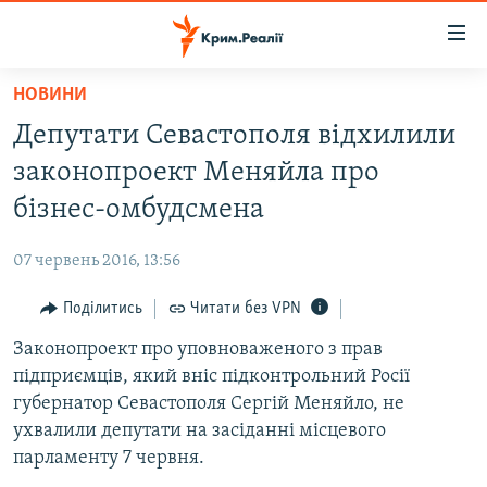
Доступність
посилання
Перейти
НОВИНИ
до
НОВИНИ
Депутати Севастополя відхилили
основного
ВОДА.КРИМ
матеріалу
законопроект Меняйла про
ВІДЕО ТА ФОТО
Перейти
бізнес-омбудсмена
до
ПОЛІТИКА
основної
07 червень 2016, 13:56
БЛОГИ
навігації
Перейти
Поділитись
Читати без VPN
ПОГЛЯД
до
Законопроект про уповноваженого з прав
ІНТЕРВ'Ю
пошуку
підприємців, який вніс підконтрольний Росії
ВСЕ ЗА ДЕНЬ
губернатор Севастополя Сергій Меняйло, не
СПЕЦПРОЕКТИ
ухвалили депутати на засіданні місцевого
парламенту 7 червня.
ЯК ОБІЙТИ БЛОКУВАННЯ
ДЕПОРТАЦІЯ