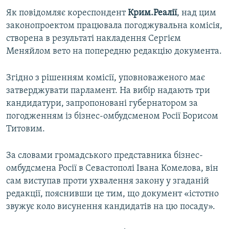
ВІДЕОУРОКИ «ELIFBE»
Як повідомляє кореспондент
Крим.Реалії
, над цим
Русский
законопроектом працювала погоджувальна комісія,
СВІДЧЕННЯ ОКУПАЦІЇ
Qırımtatar
створена в результаті накладення Сергієм
УКРАЇНСЬКА ПРОБЛЕМА КРИМУ
Меняйлом вето на попередню редакцію документа.
ДОЛУЧАЙСЯ!
ІНФОГРАФІКА
Згідно з рішенням комісії, уповноваженого має
затверджувати парламент. На вибір надають три
кандидатури, запропоновані губернатором за
Усі сайти RFE/RL
погодженням із бізнес-омбудсменом Росії Борисом
Титовим.
За словами громадського представника бізнес-
омбудсмена Росії в Севастополі Івана Комелова, він
сам виступав проти ухвалення закону у згаданій
редакції, пояснивши це тим, що документ «істотно
звужує коло висунення кандидатів на цю посаду».