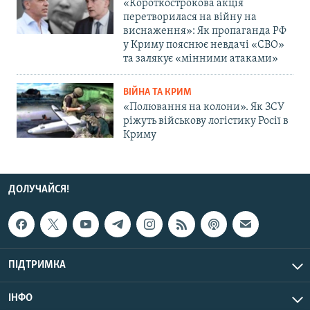
«Короткострокова акція
перетворилася на війну на
виснаження»: Як пропаганда РФ
у Криму пояснює невдачі «СВО»
та залякує «мінними атаками»
ВІЙНА ТА КРИМ
«Полювання на колони». Як ЗСУ
ріжуть військову логістику Росії в
Криму
ДОЛУЧАЙСЯ!
ПІДТРИМКА
ІНФО