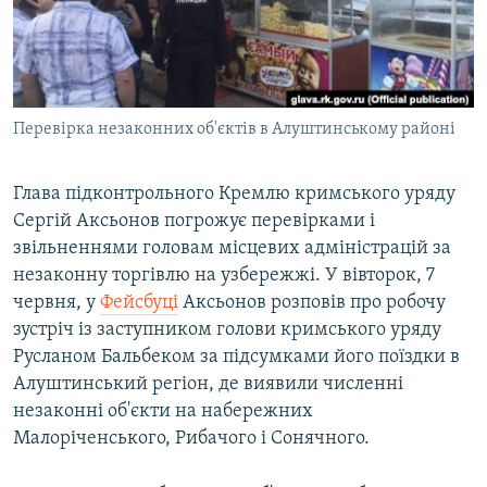
ВІДЕОУРОКИ «ELIFBE»
Русский
СВІДЧЕННЯ ОКУПАЦІЇ
Qırımtatar
УКРАЇНСЬКА ПРОБЛЕМА КРИМУ
Перевірка незаконних об'єктів в Алуштинському районі
ДОЛУЧАЙСЯ!
ІНФОГРАФІКА
Глава підконтрольного Кремлю кримського уряду
Сергій Аксьонов погрожує перевірками і
Усі сайти RFE/RL
звільненнями головам місцевих адміністрацій за
незаконну торгівлю на узбережжі. У вівторок, 7
червня, у
Фейсбуці
Аксьонов розповів про робочу
зустріч із заступником голови кримського уряду
Русланом Бальбеком за підсумками його поїздки в
Алуштинський регіон, де виявили численні
незаконні об'єкти на набережних
Малоріченського, Рибачого і Сонячного.