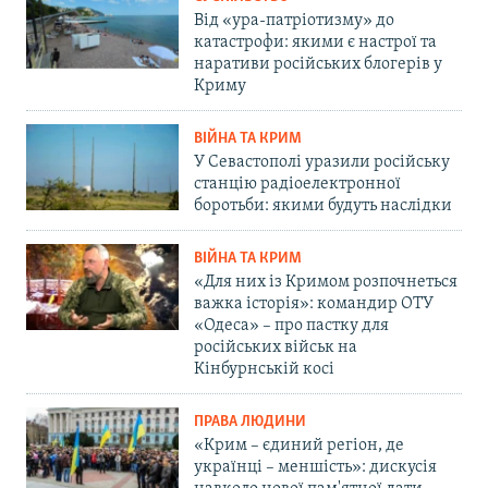
Від «ура-патріотизму» до
катастрофи: якими є настрої та
наративи російських блогерів у
Криму
ВІЙНА ТА КРИМ
У Севастополі уразили російську
станцію радіоелектронної
боротьби: якими будуть наслідки
ВІЙНА ТА КРИМ
«Для них із Кримом розпочнеться
важка історія»: командир ОТУ
«Одеса» – про пастку для
російських військ на
Кінбурнській косі
ПРАВА ЛЮДИНИ
«Крим – єдиний регіон, де
українці – меншість»: дискусія