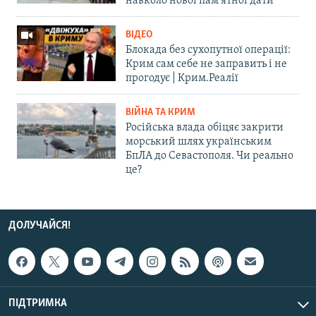
навколо нової пам'ятної дати
ВІДЕО
Блокада без сухопутної операції:
Крим сам себе не заправить і не
прогодує | Крим.Реалії
ВІЙНА ТА КРИМ
Російська влада обіцяє закрити
морський шлях українським
БпЛА до Севастополя. Чи реально
це?
ДОЛУЧАЙСЯ!
ПІДТРИМКА