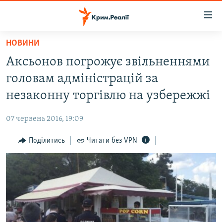
Доступність
посилання
Перейти
НОВИНИ
до
НОВИНИ
Аксьонов погрожує звільненнями
основного
ВОДА.КРИМ
матеріалу
головам адміністрацій за
ВІДЕО ТА ФОТО
Перейти
незаконну торгівлю на узбережжі
до
ПОЛІТИКА
основної
07 червень 2016, 19:09
БЛОГИ
навігації
Перейти
Поділитись
Читати без VPN
ПОГЛЯД
до
ІНТЕРВ'Ю
пошуку
ВСЕ ЗА ДЕНЬ
СПЕЦПРОЕКТИ
ЯК ОБІЙТИ БЛОКУВАННЯ
ДЕПОРТАЦІЯ