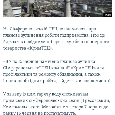
ВІДЕОУРОКИ «ELIFBE»
Русский
СВІДЧЕННЯ ОКУПАЦІЇ
Qırımtatar
УКРАЇНСЬКА ПРОБЛЕМА КРИМУ
На Сімферопольській ТЕЦ повідомляють про
ДОЛУЧАЙСЯ!
ІНФОГРАФІКА
планове зупинення роботи підприємства. Про це
йдеться в повідомленні прес-служби акціонерного
товариства «КримТЕЦ».
Усі сайти RFE/RL
«З 7 по 15 червня намічена планова зупинка
Сімферопольської ТЕЦ компанії «КримТЕЦ» для
профілактики та ремонту обладнання, а також
інших необхідних робіт», – йдеться в повідомленні.
У зв'язку із цим гарячу воду споживачам
приміських сімферопольських селищ Гресовський,
Комсомольське та Молодіжне з вечора 7 червня до
ранку 16 червня не постачатимуть.