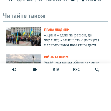
Читайте також
ПРАВА ЛЮДИНИ
«Крим – єдиний регіон, де
українці – меншість»: дискусія
навколо нової пам'ятної дати
ВІЙНА ТА КРИМ
Російська влада обіцяє закрити
морський шлях українським
КТА
РУС
БпЛА до Севастополя. Чи реально
це?
СУСПІЛЬСТВО
Шукати
«Крим – не Росія»: маркетплейс
Ozon припинив прийом нових
замовлень на Кримському
півострові