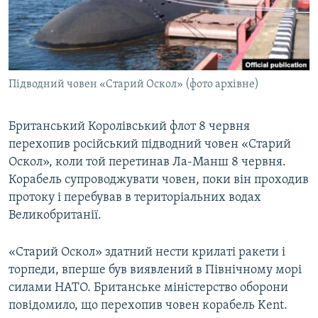
ВІДЕОУРОКИ «ELIFBE»
Русский
СВІДЧЕННЯ ОКУПАЦІЇ
Qırımtatar
УКРАЇНСЬКА ПРОБЛЕМА КРИМУ
Підводний човен «Старий Оскол» (фото архівне)
ДОЛУЧАЙСЯ!
ІНФОГРАФІКА
Британський Королівський флот 8 червня
перехопив російський підводний човен «Старий
Усі сайти RFE/RL
Оскол», коли той перетинав Ла-Манш 8 червня.
Корабель супроводжувати човен, поки він проходив
протоку і перебував в територіальних водах
Великобританії.
«Старий Оскол» здатний нести крилаті ракети і
торпеди, вперше був виявлений в Північному морі
силами НАТО. Британське міністерство оборони
повідомило, що перехопив човен корабель Kent.