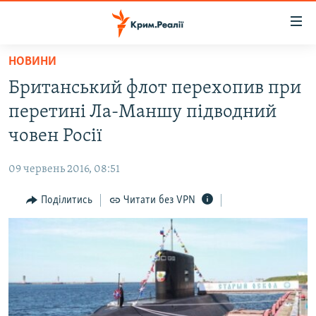
Доступність
посилання
Перейти
НОВИНИ
до
НОВИНИ
Британський флот перехопив при
основного
ВОДА.КРИМ
матеріалу
перетині Ла-Маншу підводний
ВІДЕО ТА ФОТО
Перейти
човен Росії
до
ПОЛІТИКА
основної
09 червень 2016, 08:51
БЛОГИ
навігації
Перейти
Поділитись
Читати без VPN
ПОГЛЯД
до
ІНТЕРВ'Ю
пошуку
ВСЕ ЗА ДЕНЬ
СПЕЦПРОЕКТИ
ЯК ОБІЙТИ БЛОКУВАННЯ
ДЕПОРТАЦІЯ