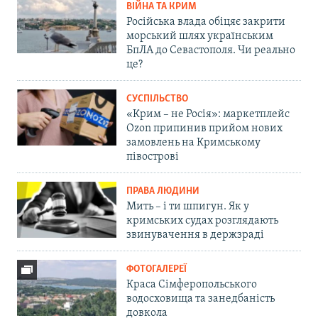
ВІЙНА ТА КРИМ
Російська влада обіцяє закрити
морський шлях українським
БпЛА до Севастополя. Чи реально
це?
СУСПІЛЬСТВО
«Крим – не Росія»: маркетплейс
Ozon припинив прийом нових
замовлень на Кримському
півострові
ПРАВА ЛЮДИНИ
Мить – і ти шпигун. Як у
кримських судах розглядають
звинувачення в держзраді
ФОТОГАЛЕРЕЇ
Краса Сімферопольського
водосховища та занедбаність
довкола