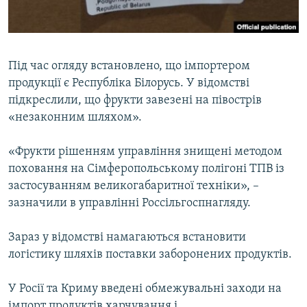
Під час огляду встановлено, що імпортером
продукції є Республіка Білорусь. У відомстві
підкреслили, що фрукти завезені на півострів
«незаконним шляхом».
«Фрукти рішенням управління знищені методом
поховання на Сімферопольському полігоні ТПВ із
застосуванням великогабаритної техніки», –
зазначили в управлінні Россільгоспнагляду.
Зараз у відомстві намагаються встановити
логістику шляхів поставки заборонених продуктів.
У Росії та Криму введені обмежувальні заходи на
імпорт продуктів харчування і