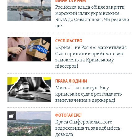
ВІЙНА ТА КРИМ
Російська влада обіцяє закрити
морський шлях українським
БпЛА до Севастополя. Чи реально
це?
СУСПІЛЬСТВО
«Крим – не Росія»: маркетплейс
Ozon припинив прийом нових
замовлень на Кримському
півострові
ПРАВА ЛЮДИНИ
Мить – і ти шпигун. Як у
кримських судах розглядають
звинувачення в держзраді
ФОТОГАЛЕРЕЇ
Краса Сімферопольського
водосховища та занедбаність
довкола