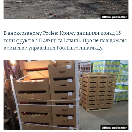
ВІДЕОУРОКИ «ELIFBE»
Русский
СВІДЧЕННЯ ОКУПАЦІЇ
Qırımtatar
УКРАЇНСЬКА ПРОБЛЕМА КРИМУ
В анексованому Росією Криму знищили понад 15
ДОЛУЧАЙСЯ!
ІНФОГРАФІКА
тонн фруктів з Польщі та Іспанії. Про це повідомляє
кримське управління Россільгоспнагляду.
Усі сайти RFE/RL