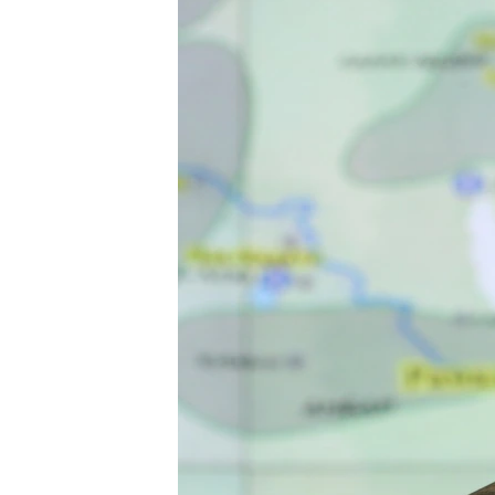
ВІДЕОУРОКИ «ELIFBE»
СВІДЧЕННЯ ОКУПАЦІЇ
УКРАЇНСЬКА ПРОБЛЕМА КРИМУ
ІНФОГРАФІКА