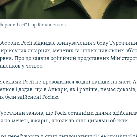
борони Росії Ігор Конашенков
оборони Росії відкидає звинувачення з боку Туреччини
сирійських лікарнях, мечетях та інших цивільних об'єк
ервня. Про це заявив офіційний представник Міністерс
нашенков у четвер.
силами Росії не проводилися жодні напади на місто А
нков і додав, що в Анкари, як і раніше, немає доказів
 були здійснені Росією.
уреччини заявив, що Росія останніми днями здійснила
я на мечеті, лікарні, школи та інші цивільні об'єкти.
ра перебувають в стані дипломатичної і економічної в