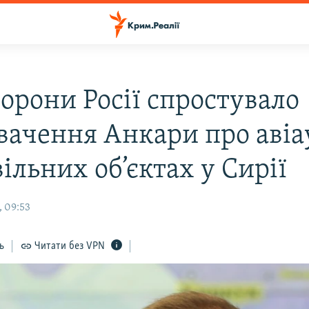
орони Росії спростувало
вачення Анкари про авіа
ільних об’єктах у Сирії
, 09:53
ь
Читати без VPN