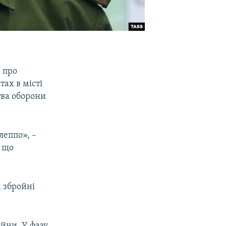
 про
тах в місті
тва оборони
леппо», –
, що
 збройні
ійни. У фазу