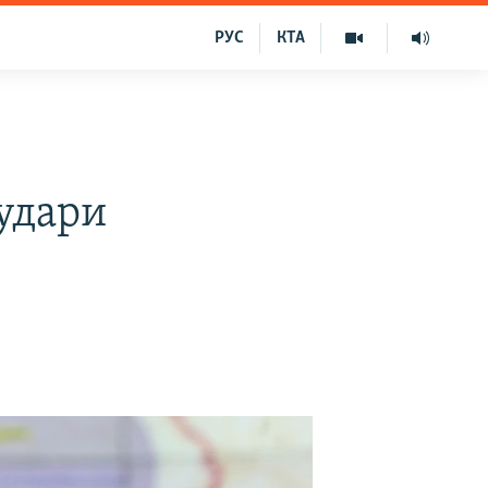
РУС
КТА
удари