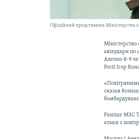
Офіційний представник Міністерства о
Міністерство 
авіаудари по 
Алеппо 8-9 ч
Росії Ігор Ко
«Повітряними 
сказав Конаше
бомбардування
Раніше МЗС Т
атаки з повітр
Москва і Анка