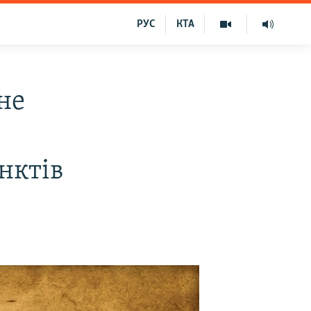
РУС
КТА
не
нктів