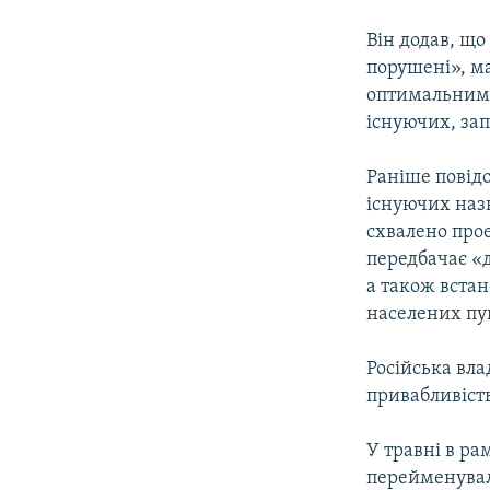
Він додав, що
порушені», м
оптимальним 
існуючих, за
Раніше повідо
існуючих назв
схвалено прое
передбачає «
а також встан
населених пу
Російська вл
привабливість
У травні в р
перейменувал