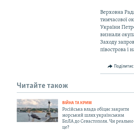
Верховна Рада
тимчасової ок
України Петр
визнали окупа
Заходу запро
півострова і 
Поділитис
Читайте також
ВІЙНА ТА КРИМ
Російська влада обіцяє закрити
морський шлях українським
БпЛА до Севастополя. Чи реально
це?