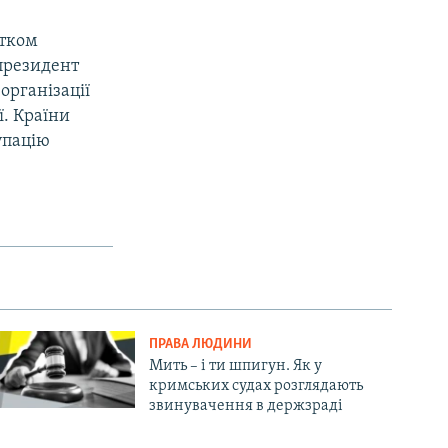
атком
 президент
організації
ї. Країни
упацію
ПРАВА ЛЮДИНИ
Мить – і ти шпигун. Як у
кримських судах розглядають
звинувачення в держзраді