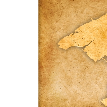
ВІДЕОУРОКИ «ELIFBE»
СВІДЧЕННЯ ОКУПАЦІЇ
УКРАЇНСЬКА ПРОБЛЕМА КРИМУ
ІНФОГРАФІКА