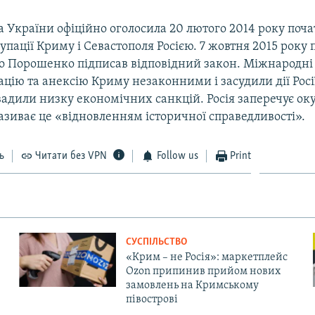
 України офіційно оголосила 20 лютого 2014 року поч
упації Криму і Севастополя Росією. 7 жовтня 2015 року
о Порошенко підписав відповідний закон. Міжнародні 
цію та анексію Криму незаконними і засудили дії Росі
вадили низку економічних санкцій. Росія заперечує ок
називає це «відновленням історичної справедливості».
ь
Читати без VPN
Follow us
Print
СУСПІЛЬСТВО
«Крим – не Росія»: маркетплейс
Ozon припинив прийом нових
замовлень на Кримському
півострові