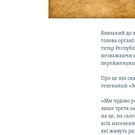
Близький до в
голова органі
татар Респуб
незважаючи на
перейменуванн
Про це він ск
телеканалі «М
«Ми чудово р
лише третя за
на це, на сь
всіх населени
які живуть ра