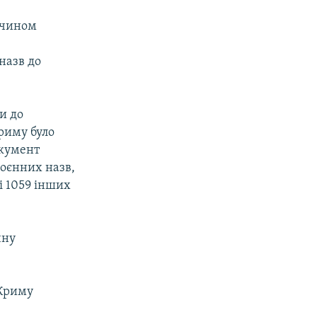
м чином
назв до
и до
риму було
окумент
воєнних назв,
і 1059 інших
чну
 Криму