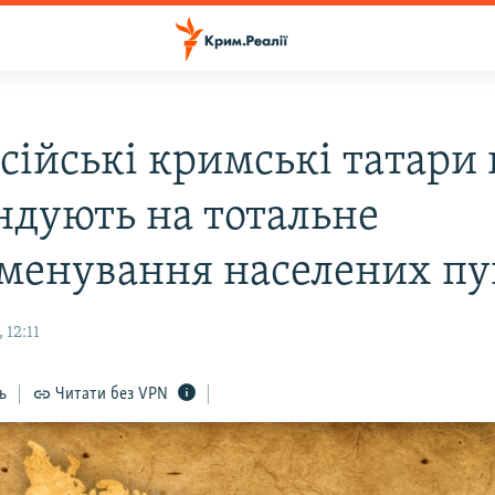
сійські кримські татари 
ндують на тотальне
менування населених пу
 12:11
ь
Читати без VPN