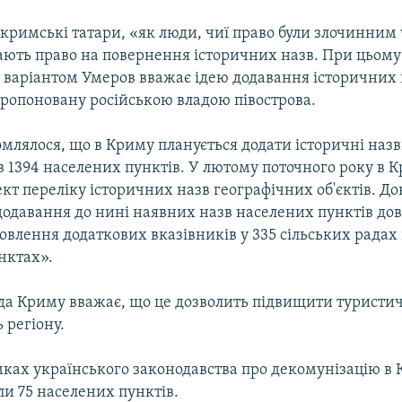
 кримські татари, «як люди, чиї право були злочинни
ають право на повернення історичних назв. При цьому
варіантом Умеров вважає ідею додавання історичних 
пропоновану російською владою півострова.
млялося, що в Криму планується додати історичні назв
 1394 населених пунктів. У лютому поточного року в К
кт переліку історичних назв географічних об'єктів. Д
додавання до нині наявних назв населених пунктів до
овлення додаткових вказівників у 335 сільських радах 
нктах».
ада Криму вважає, що це дозволить підвищити туристи
 регіону.
амках українського законодавства про декомунізацію в
и 75 населених пунктів.