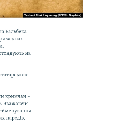
на Бальбека
 кримських
и,
ретендують на
котатарською
ни кримчан –
). Зважаючи
ерейменування
их народів,