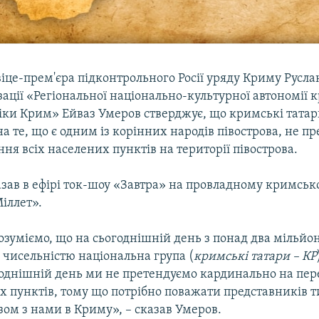
іце-прем'єра підконтрольного Росії уряду Криму Русла
зації «Регіональної національно-культурної автономії
ліки Крим» Ейваз Умеров стверджує, що кримські татар
 те, що є одним із корінних народів півострова, не п
я всіх населених пунктів на території півострова.
азав в ефірі ток-шоу «Завтра» на провладному кримсь
іллет».
озуміємо, що на сьогоднішній день з понад два мільйо
 чисельністю національна група (
кримські татари – КР
огоднішній день ми не претендуємо кардинально на п
х пунктів, тому що потрібно поважати представників т
зом з нами в Криму», – сказав Умеров.