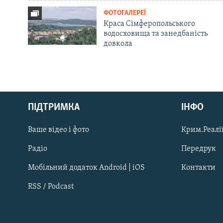
ФОТОГАЛЕРЕЇ
Краса Сімферопольського
водосховища та занедбаність
довкола
Русский
ПІДТРИМКА
ІНФО
Qırımtatar
Ваше відео і фото
Крим.Реалії
ДОЛУЧАЙСЯ!
Радіо
Передрук
Мобільний додаток Android | iOS
Контакти
RSS / Podcast
Усі сайти RFE/RL