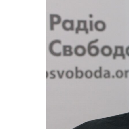
ВІДЕОУРОКИ «ELIFBE»
СВІДЧЕННЯ ОКУПАЦІЇ
УКРАЇНСЬКА ПРОБЛЕМА КРИМУ
ІНФОГРАФІКА