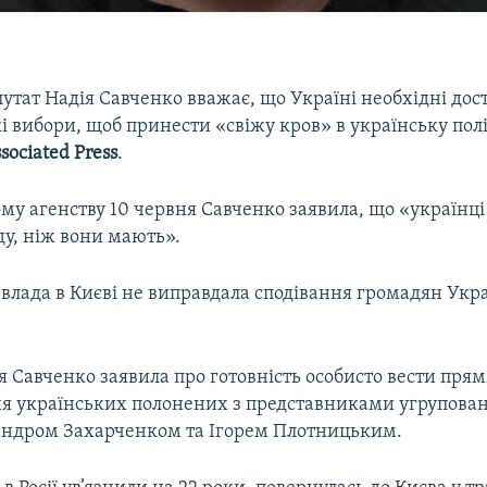
тат Надія Савченко вважає, що Україні необхідні дос
 вибори, щоб принести «свіжу кров» в українську полі
sociated Press
.
ому агенству 10 червня Савченко заявила, що «українці
ду, ніж вони мають».
, влада в Києві не виправдала сподівання громадян Укра
.
я Савченко заявила про готовність особисто вести пря
ня українських полонених з представниками угрупован
ндром Захарченком та Ігорем Плотницьким.