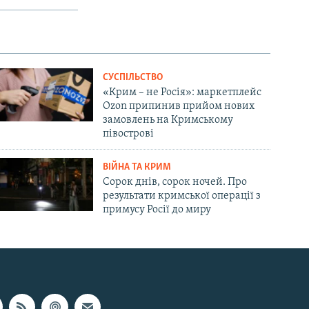
СУСПІЛЬСТВО
«Крим – не Росія»: маркетплейс
Ozon припинив прийом нових
замовлень на Кримському
півострові
ВІЙНА ТА КРИМ
Сорок днів, сорок ночей. Про
результати кримської операції з
примусу Росії до миру