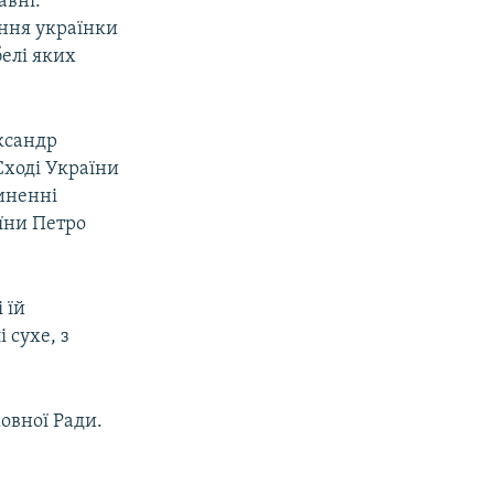
авні.
ання українки
белі яких
ександр
Сході України
чиненні
їни Петро
 їй
 сухе, з
овної Ради.