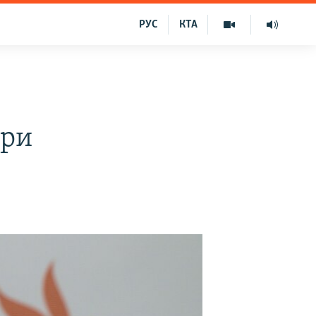
РУС
КТА
ори