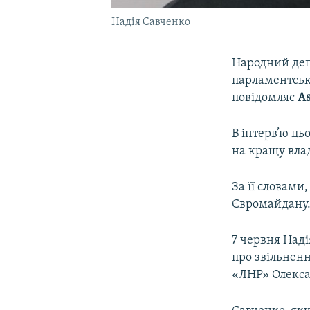
Надія Савченко
Народний депу
парламентські
повідомляє
As
В інтерв’ю ць
на кращу вла
За її словами
Євромайдану
7 червня Наді
про звільнен
«ЛНР» Олекса