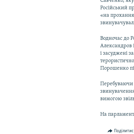
Савченко, яку
Російський п
«на прохання 
звинувачувал
Водночас до Р
Александров і
і засуджені з
терористично
Порошенко пі
Перебуваючи у
звинувачення 
вимогою звіль
На парламент
Поділитис