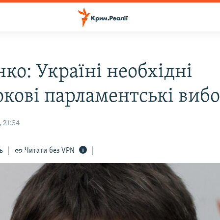
ко: Україні необхідні
окові парламентські виб
 21:54
ь
Читати без VPN