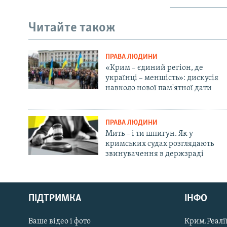
Читайте також
ПРАВА ЛЮДИНИ
«Крим – єдиний регіон, де
українці – меншість»: дискусія
навколо нової пам'ятної дати
ПРАВА ЛЮДИНИ
Мить – і ти шпигун. Як у
кримських судах розглядають
звинувачення в держзраді
Русский
ПІДТРИМКА
ІНФО
Qırımtatar
Ваше відео і фото
Крим.Реалії
ДОЛУЧАЙСЯ!