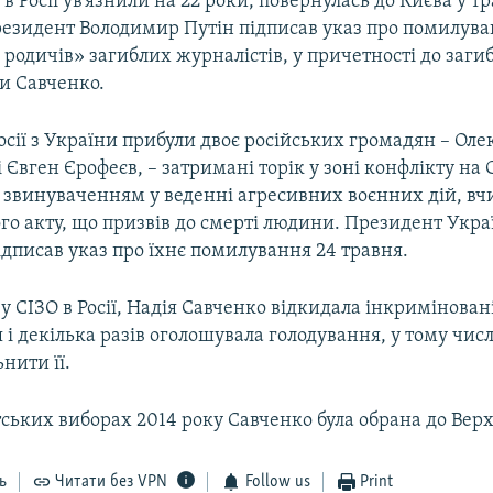
 в Росії ув’язнили на 22 роки, повернулась до Києва у тр
резидент Володимир Путін підписав указ про помилув
родичів» загиблих журналістів, у причетності до заги
и Савченко.
осії з України прибули двоє російських громадян – Ол
 Євген Єрофеєв, – затримані торік у зоні конфлікту на 
а звинуваченням у веденні агресивних воєнних дій, в
го акту, що призвів до смерті людини. Президент Укра
дписав указ про їхнє помилування 24 травня.
 СІЗО в Росії, Надія Савченко відкидала інкриміновані
і декілька разів оголошувала голодування, у тому числі
нити її.
ських виборах 2014 року Савченко була обрана до Верх
ь
Читати без VPN
Follow us
Print