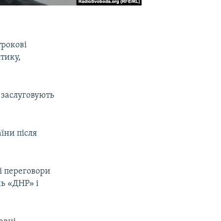
трокові
тику,
 заслуговують
їни після
мі переговори
ь «ДНР» і