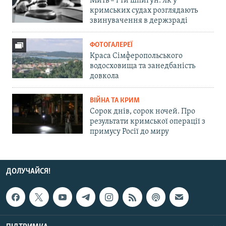
Мить – і ти шпигун. Як у
кримських судах розглядають
звинувачення в держзраді
ФОТОГАЛЕРЕЇ
Краса Сімферопольського
водосховища та занедбаність
довкола
ВІЙНА ТА КРИМ
Сорок днів, сорок ночей. Про
результати кримської операції з
примусу Росії до миру
ДОЛУЧАЙСЯ!