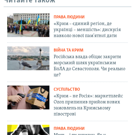
Читайте також
ПРАВА ЛЮДИНИ
«Крим – єдиний регіон, де
українці – меншість»: дискусія
навколо нової пам'ятної дати
ВІЙНА ТА КРИМ
Російська влада обіцяє закрити
морський шлях українським
БпЛА до Севастополя. Чи реально
це?
СУСПІЛЬСТВО
«Крим – не Росія»: маркетплейс
Ozon припинив прийом нових
замовлень на Кримському
півострові
ПРАВА ЛЮДИНИ