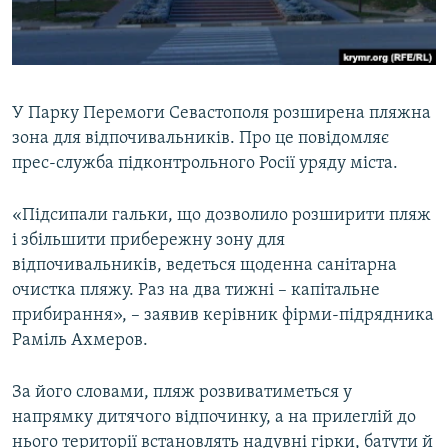
ВІДЕОУРОКИ «ELIFBE»
Русский
СВІДЧЕННЯ ОКУПАЦІЇ
Qırımtatar
УКРАЇНСЬКА ПРОБЛЕМА КРИМУ
У Парку Перемоги Севастополя розширена пляжна
ДОЛУЧАЙСЯ!
ІНФОГРАФІКА
зона для відпочивальників. Про це повідомляє
прес-служба підконтрольного Росії уряду міста.
«Підсипали гальки, що дозволило розширити пляж
Усі сайти RFE/RL
і збільшити прибережну зону для
відпочивальників, ведеться щоденна санітарна
очистка пляжу. Раз на два тижні – капітальне
прибирання», – заявив керівник фірми-підрядника
Раміль Ахмеров.
За його словами, пляж розвиватиметься у
напрямку дитячого відпочинку, а на прилеглій до
нього території встановлять надувні гірки, батути й