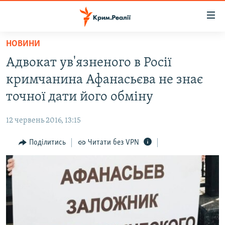
Доступність
посилання
Перейти
НОВИНИ
до
НОВИНИ
Адвокат ув'язненого в Росії
основного
ВОДА.КРИМ
матеріалу
кримчанина Афанасьєва не знає
ВІДЕО ТА ФОТО
Перейти
точної дати його обміну
до
ПОЛІТИКА
основної
12 червень 2016, 13:15
БЛОГИ
навігації
Перейти
Поділитись
Читати без VPN
ПОГЛЯД
до
ІНТЕРВ'Ю
пошуку
ВСЕ ЗА ДЕНЬ
СПЕЦПРОЕКТИ
ЯК ОБІЙТИ БЛОКУВАННЯ
ДЕПОРТАЦІЯ