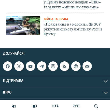
у Криму пояснює невдачі «СВО»
та залякує «мінними атаками»
ВІЙНА ТА КРИМ
«Полювання на колони». Як ЗСУ
ріжуть військову логістику Росії в
Криму
ДОЛУЧАЙСЯ!
ПІДТРИМКА
ІНФО
© Крим.Реалії, 2026 | Усі права застережено.
КТА
РУС