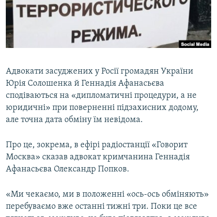
ВІДЕОУРОКИ «ELIFBE»
Русский
СВІДЧЕННЯ ОКУПАЦІЇ
Qırımtatar
УКРАЇНСЬКА ПРОБЛЕМА КРИМУ
ДОЛУЧАЙСЯ!
ІНФОГРАФІКА
Адвокати засуджених у Росії громадян України
Юрія Солошенка й Геннадія Афанасьєва
сподіваються на «дипломатичні процедури, а не
Усі сайти RFE/RL
юридичні» при поверненні підзахисних додому,
але точна дата обміну їм невідома.
Про це, зокрема, в ефірі радіостанції «Говорит
Москва» сказав адвокат кримчанина Геннадія
Афанасьєва Олександр Попков.
«Ми чекаємо, ми в положенні «ось-ось обміняють»
перебуваємо вже останні тижні три. Поки це все