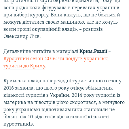
патріотична. Її варто окремо відзначити, тому що
вона рідко коли фігурувала в перевагах українців
при виборі курорту. Вони кажуть, що не бояться й
можуть дістатися своєю машиною, але не хочуть
везти гроші окупаційній владі», – розповів
Олександр Лієв.
Детальніше читайте в матеріалі
Крим.Реалії
–
Курортний сезон-2016: чи поїдуть українські
туристи до Криму
.
Кримська влада напередодні туристичного сезону
2016 заявила, що цього року очікує збільшення
кількості туристів з України. 2014 року турпотік із
материка на півострів різко скоротився, а минулого
року українські відпочивальники становили не
більш ніж 10 відсотків від загальної кількості
курортників.