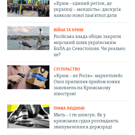
«Крим – єдиний регіон, де
українці – меншість»: дискусія
навколо нової пам'ятної дати
ВІЙНА ТА КРИМ
Російська влада обіцяє закрити
морський шлях українським
БпЛА до Севастополя. Чи реально
це?
СУСПІЛЬСТВО
«Крим – не Росія»: маркетплейс
Ozon припинив прийом нових
замовлень на Кримському
півострові
ПРАВА ЛЮДИНИ
Мить – і ти шпигун. Як у
кримських судах розглядають
звинувачення в держзраді