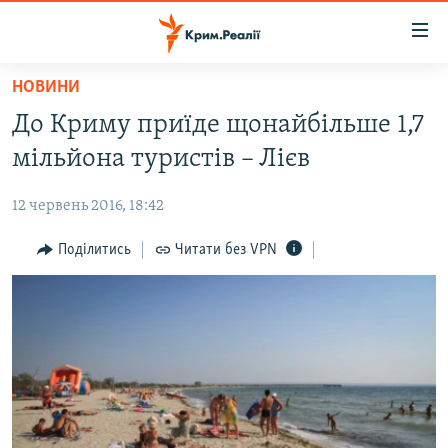
Доступність
посилання
Перейти
НОВИНИ
до
НОВИНИ
До Криму приїде щонайбільше 1,7
основного
ВОДА.КРИМ
матеріалу
мільйона туристів – Лієв
ВІДЕО ТА ФОТО
Перейти
до
12 червень 2016, 18:42
ПОЛІТИКА
основної
БЛОГИ
Поділитись
Читати без VPN
навігації
Перейти
ПОГЛЯД
до
ІНТЕРВ'Ю
пошуку
ВСЕ ЗА ДЕНЬ
СПЕЦПРОЕКТИ
ЯК ОБІЙТИ БЛОКУВАННЯ
ДЕПОРТАЦІЯ