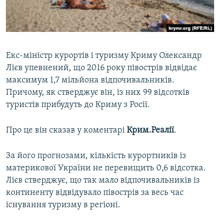
ВІДЕОУРОКИ «ELIFBE»
Русский
СВІДЧЕННЯ ОКУПАЦІЇ
Qırımtatar
УКРАЇНСЬКА ПРОБЛЕМА КРИМУ
Екс-міністр курортів і туризму Криму Олександр
ДОЛУЧАЙСЯ!
ІНФОГРАФІКА
Лієв упевнений, що 2016 року півострів відвідає
максимум 1,7 мільйона відпочивальників.
Причому, як стверджує він, із них 99 відсотків
туристів прибудуть до Криму з Росії.
Усі сайти RFE/RL
Про це він сказав у коментарі
Крим.Реалії
.
За його прогнозами, кількість курортників із
материкової України не перевищить 0,6 відсотка.
Лієв стверджує, що так мало відпочивальників із
континенту відвідувало півострів за весь час
існування туризму в регіоні.