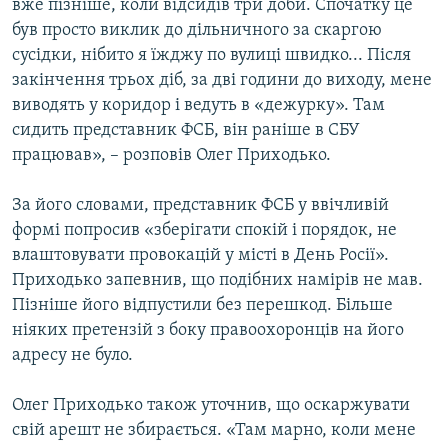
вже пізніше, коли відсидів три доби. Спочатку це
був просто виклик до дільничного за скаргою
сусідки, нібито я їжджу по вулиці швидко... Після
закінчення трьох діб, за дві години до виходу, мене
виводять у коридор і ведуть в «дежурку». Там
сидить представник ФСБ, він раніше в СБУ
працював», – розповів Олег Приходько.
За його словами, представник ФСБ у ввічливій
формі попросив «зберігати спокій і порядок, не
влаштовувати провокацій у місті в День Росії».
Приходько запевнив, що подібних намірів не мав.
Пізніше його відпустили без перешкод. Більше
ніяких претензій з боку правоохоронців на його
адресу не було.
Олег Приходько також уточнив, що оскаржувати
свій арешт не збирається. «Там марно, коли мене