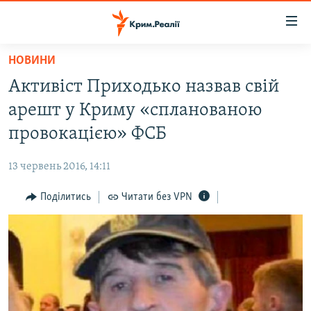
Доступність
посилання
Перейти
НОВИНИ
до
НОВИНИ
Активіст Приходько назвав свій
основного
ВОДА.КРИМ
матеріалу
арешт у Криму «спланованою
ВІДЕО ТА ФОТО
Перейти
провокацією» ФСБ
до
ПОЛІТИКА
основної
13 червень 2016, 14:11
БЛОГИ
навігації
Перейти
Поділитись
Читати без VPN
ПОГЛЯД
до
ІНТЕРВ'Ю
пошуку
ВСЕ ЗА ДЕНЬ
СПЕЦПРОЕКТИ
ЯК ОБІЙТИ БЛОКУВАННЯ
ДЕПОРТАЦІЯ