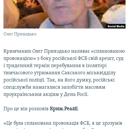
ВІДЕОУРОКИ «ELIFBE»
Русский
СВІДЧЕННЯ ОКУПАЦІЇ
Qırımtatar
УКРАЇНСЬКА ПРОБЛЕМА КРИМУ
Олег Приходько
ДОЛУЧАЙСЯ!
ІНФОГРАФІКА
Кримчанин Олег Приходько називає «спланованою
провокацією» з боку російської ФСБ свій арешт, суд
Усі сайти RFE/RL
і триденний термін перебування в ізоляторі
тимчасового утримання Сакського міськвідділу
російської поліції. Так, на його думку, російські
спецслужби намагалися запобігти масовим
проукраїнським акціям у День Росії.
Про це він розповів
Крим.Реалії
.
«Це була спланована провокація ФСБ, я це зрозумів