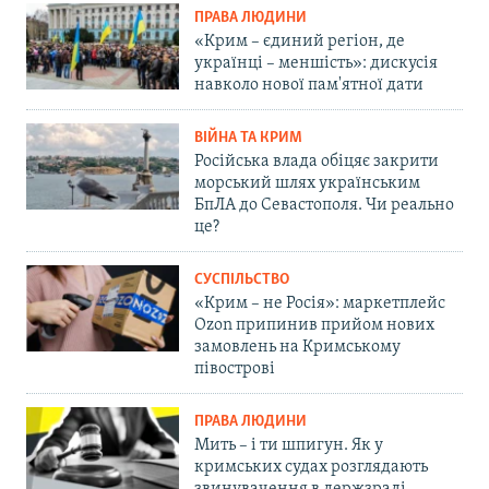
ПРАВА ЛЮДИНИ
«Крим – єдиний регіон, де
українці – меншість»: дискусія
навколо нової пам'ятної дати
ВІЙНА ТА КРИМ
Російська влада обіцяє закрити
морський шлях українським
БпЛА до Севастополя. Чи реально
це?
СУСПІЛЬСТВО
«Крим – не Росія»: маркетплейс
Ozon припинив прийом нових
замовлень на Кримському
півострові
ПРАВА ЛЮДИНИ
Мить – і ти шпигун. Як у
кримських судах розглядають