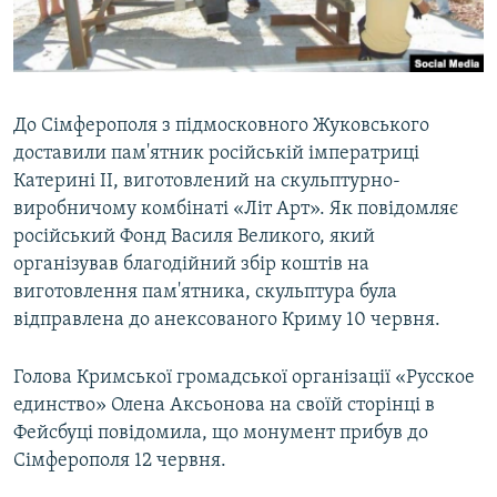
ВІДЕОУРОКИ «ELIFBE»
Русский
СВІДЧЕННЯ ОКУПАЦІЇ
Qırımtatar
УКРАЇНСЬКА ПРОБЛЕМА КРИМУ
До Сімферополя з підмосковного Жуковського
ДОЛУЧАЙСЯ!
ІНФОГРАФІКА
доставили пам'ятник російській імператриці
Катерині II, виготовлений на скульптурно-
виробничому комбінаті «Літ Арт». Як повідомляє
російський Фонд Василя Великого, який
Усі сайти RFE/RL
організував благодійний збір коштів на
виготовлення пам'ятника, скульптура була
відправлена до анексованого Криму 10 червня.
Голова Кримської громадської організації «Русское
единство» Олена Аксьонова на своїй сторінці в
Фейсбуці повідомила, що монумент прибув до
Сімферополя 12 червня.