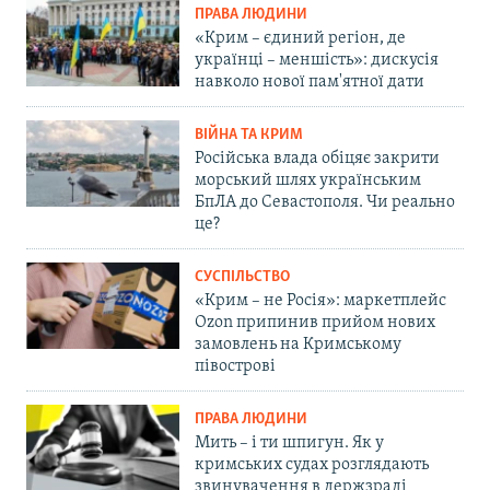
ПРАВА ЛЮДИНИ
«Крим – єдиний регіон, де
українці – меншість»: дискусія
навколо нової пам'ятної дати
ВІЙНА ТА КРИМ
Російська влада обіцяє закрити
морський шлях українським
БпЛА до Севастополя. Чи реально
це?
СУСПІЛЬСТВО
«Крим – не Росія»: маркетплейс
Ozon припинив прийом нових
замовлень на Кримському
півострові
ПРАВА ЛЮДИНИ
Мить – і ти шпигун. Як у
кримських судах розглядають
звинувачення в держзраді