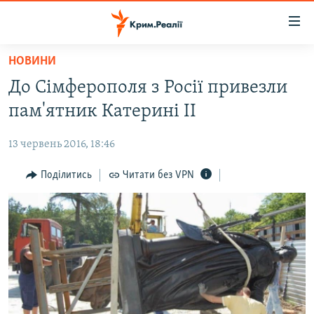
Доступність
посилання
Перейти
НОВИНИ
до
НОВИНИ
До Сімферополя з Росії привезли
основного
ВОДА.КРИМ
матеріалу
пам'ятник Катерині II
ВІДЕО ТА ФОТО
Перейти
до
13 червень 2016, 18:46
ПОЛІТИКА
основної
БЛОГИ
Поділитись
Читати без VPN
навігації
Перейти
ПОГЛЯД
до
ІНТЕРВ'Ю
пошуку
ВСЕ ЗА ДЕНЬ
СПЕЦПРОЕКТИ
ЯК ОБІЙТИ БЛОКУВАННЯ
ДЕПОРТАЦІЯ