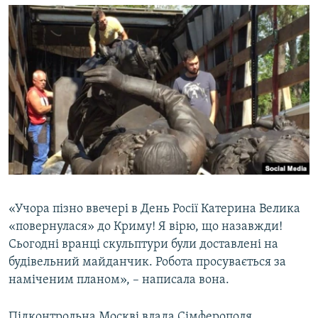
«Учора пізно ввечері в День Росії Катерина Велика
«повернулася» до Криму! Я вірю, що назавжди!
Сьогодні вранці скульптури були доставлені на
будівельний майданчик. Робота просувається за
наміченим планом», – написала вона.
Підконтрольна Москві влада Сімферополя