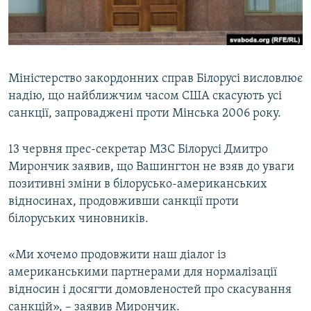
ВІДЕОУРОКИ «ELIFBE»
Русский
СВІДЧЕННЯ ОКУПАЦІЇ
Qırımtatar
УКРАЇНСЬКА ПРОБЛЕМА КРИМУ
Міністерство закордонних справ Білорусі висловлює
ДОЛУЧАЙСЯ!
ІНФОГРАФІКА
надію, що найближчим часом США скасують усі
санкції, запроваджені проти Мінська 2006 року.
13 червня прес-секретар МЗС Білорусі Дмитро
Усі сайти RFE/RL
Мирончик заявив, що Вашингтон не взяв до уваги
позитивні зміни в білорусько-американських
відносинах, продовживши санкції проти
білоруських чиновників.
«Ми хочемо продовжити наш діалог із
американськими партнерами для нормалізації
відносин і досягти домовленостей про скасування
санкцій», – заявив Мирончик.