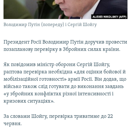
ВІДЕОУРОКИ «ELIFBE»
Русский
СВІДЧЕННЯ ОКУПАЦІЇ
Qırımtatar
Володимир Путін (попереду) і Сергій Шойгу
УКРАЇНСЬКА ПРОБЛЕМА КРИМУ
ДОЛУЧАЙСЯ!
ІНФОГРАФІКА
Президент Росії Володимир Путін доручив провести
позапланову перевірку в Збройних силах країни.
Усі сайти RFE/RL
Як повідомив міністр оборони Сергій Шойгу,
раптова перевірка необхідна «для оцінки бойової й
мобілізаційної готовності» армії Росії. Він додав, що
військо також слід готувати до виконання завдань
«у збройних конфліктах різної інтенсивності і
кризових ситуаціях».
За словами Шойгу, перевірка триватиме до 22
червня.