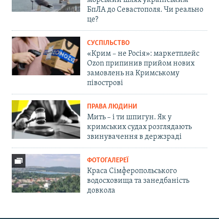
морський шлях українським
БпЛА до Севастополя. Чи реально
це?
СУСПІЛЬСТВО
«Крим – не Росія»: маркетплейс
Ozon припинив прийом нових
замовлень на Кримському
півострові
ПРАВА ЛЮДИНИ
Мить – і ти шпигун. Як у
кримських судах розглядають
звинувачення в держзраді
ФОТОГАЛЕРЕЇ
Краса Сімферопольського
водосховища та занедбаність
довкола