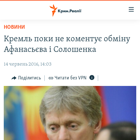
Доступність
посилання
Перейти
НОВИНИ
до
НОВИНИ
Кремль поки не коментує обміну
основного
ВОДА.КРИМ
матеріалу
Афанасьєва і Солошенка
ВІДЕО ТА ФОТО
Перейти
до
14 червень 2016, 14:03
ПОЛІТИКА
основної
БЛОГИ
Поділитись
Читати без VPN
навігації
Перейти
ПОГЛЯД
до
ІНТЕРВ'Ю
пошуку
ВСЕ ЗА ДЕНЬ
СПЕЦПРОЕКТИ
ЯК ОБІЙТИ БЛОКУВАННЯ
ДЕПОРТАЦІЯ