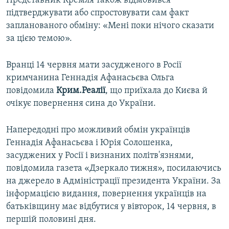
Представник Кремля також відмовився
підтверджувати або спростовувати сам факт
запланованого обміну: «Мені поки нічого сказати
за цією темою».
Вранці 14 червня мати засудженого в Росії
кримчанина Геннадія Афанасьєва Ольга
повідомила
Крим.Реалії
, що приїхала до Києва й
очікує повернення сина до України.
Напередодні про можливий обмін українців
Геннадія Афанасьєва і Юрія Солошенка,
засуджених у Росії і визнаних політв'язнями,
повідомила газета «Дзеркало тижня», посилаючись
на джерело в Адміністрації президента України. За
інформацією видання, повернення українців на
батьківщину має відбутися у вівторок, 14 червня, в
першій половині дня.