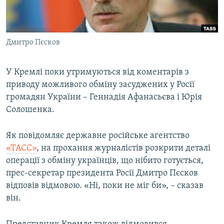
ВІДЕОУРОКИ «ELIFBE»
Русский
СВІДЧЕННЯ ОКУПАЦІЇ
Qırımtatar
Дмитро Пєсков
УКРАЇНСЬКА ПРОБЛЕМА КРИМУ
ДОЛУЧАЙСЯ!
ІНФОГРАФІКА
У Кремлі поки утримуються від коментарів з
приводу можливого обміну засуджених у Росії
громадян України – Геннадія Афанасьєва і Юрія
Усі сайти RFE/RL
Солошенка.
Як повідомляє державне російське агентство
«ТАСС»
, на прохання журналістів розкрити деталі
операції з обміну українців, що нібито готується,
прес-секретар президента Росії Дмитро Пєсков
відповів відмовою. «Ні, поки не міг би», – сказав
він.