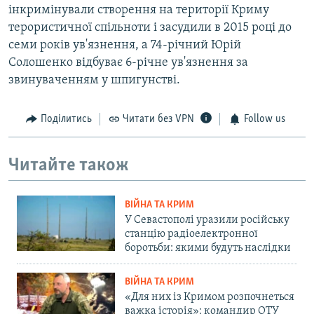
інкримінували створення на території Криму
терористичної спільноти і засудили в 2015 році до
семи років ув'язнення, а 74-річний Юрій
Солошенко відбуває 6-річне ув'язнення за
звинуваченням у шпигунстві.
Поділитись
Читати без VPN
Follow us
Читайте також
ВІЙНА ТА КРИМ
У Севастополі уразили російську
станцію радіоелектронної
боротьби: якими будуть наслідки
ВІЙНА ТА КРИМ
«Для них із Кримом розпочнеться
важка історія»: командир ОТУ