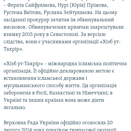
– Ферата Сайфуллаєва, Нурі (Юрія) Прімова,
Рустема Ваїтова, Руслана Зейтуллаєва. На цьому
засіданні прокурор зачитав їм обвинувальний
висновок. Обвинувачених кримчан заарештували
взимку 2015 року в Севастополі. За версією
слідства, вони є учасниками організації «Хізб ут-
Тахрір».
«Хізб ут-Тахрір» – міжнародна ісламська політична
організація. Її офіційно декларованою метою є
встановлення ісламської держави і
мусульманського способу життя. Ця організація
заборонена в Росії, Казахстані та Німеччині; в
Україні та інших країнах вона може діяти
легально.
Верховна Рада України офіційно оголосила 20
лютого 2014 року початком тимчасової окупації