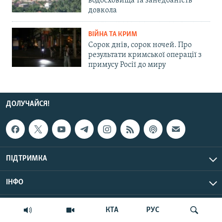
водосховища та занедбаність
довкола
ВІЙНА ТА КРИМ
Сорок днів, сорок ночей. Про
результати кримської операції з
примусу Росії до миру
ДОЛУЧАЙСЯ!
ПІДТРИМКА
ІНФО
© Крим.Реалії, 2026 | Усі права застережено.
КТА
РУС