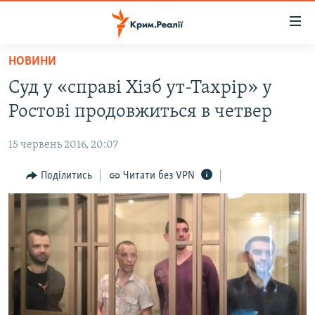
Доступність
посилання
Перейти
НОВИНИ
до
НОВИНИ
Суд у «справі Хізб ут-Тахрір» у
основного
ВОДА.КРИМ
матеріалу
Ростові продовжиться в четвер
ВІДЕО ТА ФОТО
Перейти
до
15 червень 2016, 20:07
ПОЛІТИКА
основної
БЛОГИ
Поділитись
Читати без VPN
навігації
Перейти
ПОГЛЯД
до
ІНТЕРВ'Ю
пошуку
ВСЕ ЗА ДЕНЬ
СПЕЦПРОЕКТИ
ЯК ОБІЙТИ БЛОКУВАННЯ
ДЕПОРТАЦІЯ