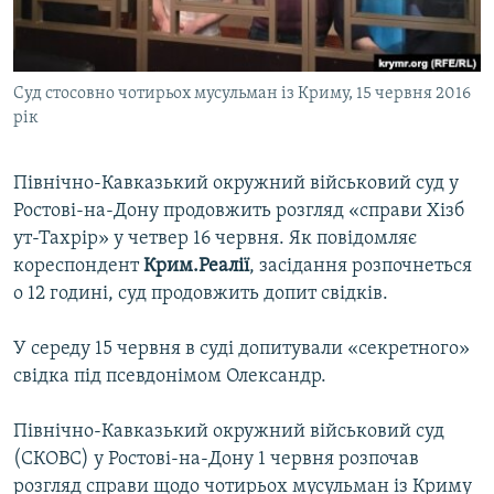
ВІДЕОУРОКИ «ELIFBE»
Русский
СВІДЧЕННЯ ОКУПАЦІЇ
Qırımtatar
Суд стосовно чотирьох мусульман із Криму, 15 червня 2016
УКРАЇНСЬКА ПРОБЛЕМА КРИМУ
рік
ДОЛУЧАЙСЯ!
ІНФОГРАФІКА
Північно-Кавказький окружний військовий суд у
Ростові-на-Дону продовжить розгляд «справи Хізб
ут-Тахрір» у четвер 16 червня. Як повідомляє
Усі сайти RFE/RL
кореспондент
Крим.Реалії
, засідання розпочнеться
о 12 годині, суд продовжить допит свідків.
У середу 15 червня в суді допитували «секретного»
свідка під псевдонімом Олександр.
Північно-Кавказький окружний військовий суд
(СКОВС) у Ростові-на-Дону 1 червня розпочав
розгляд справи щодо чотирьох мусульман із Криму