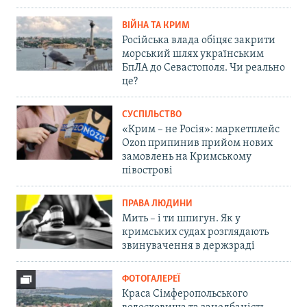
ВІЙНА ТА КРИМ
Російська влада обіцяє закрити
морський шлях українським
БпЛА до Севастополя. Чи реально
це?
СУСПІЛЬСТВО
«Крим – не Росія»: маркетплейс
Ozon припинив прийом нових
замовлень на Кримському
півострові
ПРАВА ЛЮДИНИ
Мить – і ти шпигун. Як у
кримських судах розглядають
звинувачення в держзраді
ФОТОГАЛЕРЕЇ
Краса Сімферопольського