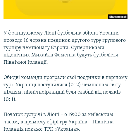
ВІДЕОУРОКИ «ELIFBE»
Русский
СВІДЧЕННЯ ОКУПАЦІЇ
Qırımtatar
УКРАЇНСЬКА ПРОБЛЕМА КРИМУ
У французькому Ліоні футбольна збірна України
ДОЛУЧАЙСЯ!
ІНФОГРАФІКА
проведе 16 червня поєдинок другого туру групового
турніру чемпіонату Європи. Суперниками
підопічних Михайла Фоменка будуть футболісти
Північної Ірландії.
Усі сайти RFE/RL
Обидві команди програли свої поєдинки в першому
турі. Українці поступилися (0: 2) чемпіонам світу
німцям, північноірландці були слабші від поляків
(0: 1).
Початок зустрічі в Ліоні – о 19:00 за київським
часом, в прямому ефірі гру Україна – Північна
Ірландія покаже ТРК «Україна».