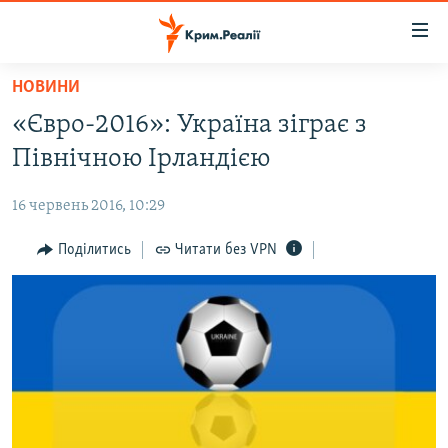
Доступність
посилання
Перейти
НОВИНИ
до
НОВИНИ
«Євро-2016»: Україна зіграє з
основного
ВОДА.КРИМ
матеріалу
Північною Ірландією
ВІДЕО ТА ФОТО
Перейти
до
16 червень 2016, 10:29
ПОЛІТИКА
основної
БЛОГИ
Поділитись
Читати без VPN
навігації
Перейти
ПОГЛЯД
до
ІНТЕРВ'Ю
пошуку
ВСЕ ЗА ДЕНЬ
СПЕЦПРОЕКТИ
ЯК ОБІЙТИ БЛОКУВАННЯ
ДЕПОРТАЦІЯ