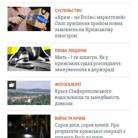
СУСПІЛЬСТВО
«Крим – не Росія»: маркетплейс
Ozon припинив прийом нових
замовлень на Кримському
півострові
ПРАВА ЛЮДИНИ
Мить – і ти шпигун. Як у
кримських судах розглядають
звинувачення в держзраді
ФОТОГАЛЕРЕЇ
Краса Сімферопольського
водосховища та занедбаність
довкола
ВІЙНА ТА КРИМ
Сорок днів, сорок ночей. Про
результати кримської операції з
примусу Росії до миру