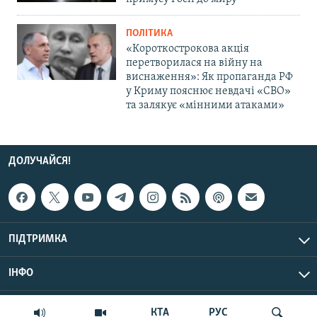
ПОЛІТИКА
«Короткострокова акція
перетворилася на війну на
виснаження»: Як пропаганда РФ
у Криму пояснює невдачі «СВО»
та залякує «мінними атаками»
ДОЛУЧАЙСЯ!
ПІДТРИМКА
ІНФО
© Крим.Реалії, 2026 | Усі права застережено.
КТА
РУС