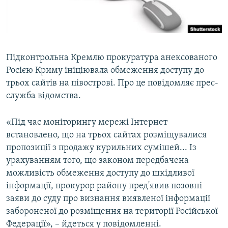
ВІДЕОУРОКИ «ELIFBE»
Русский
СВІДЧЕННЯ ОКУПАЦІЇ
Qırımtatar
УКРАЇНСЬКА ПРОБЛЕМА КРИМУ
Підконтрольна Кремлю прокуратура анексованого
ДОЛУЧАЙСЯ!
ІНФОГРАФІКА
Росією Криму ініціювала обмеження доступу до
трьох сайтів на півострові. Про це повідомляє прес-
служба відомства.
Усі сайти RFE/RL
«Під час моніторингу мережі Інтернет
встановлено, що на трьох сайтах розміщувалися
пропозиції з продажу курильних сумішей... Із
урахуванням того, що законом передбачена
можливість обмеження доступу до шкідливої
інформації, прокурор району пред'явив позовні
заяви до суду про визнання виявленої інформації
забороненої до розміщення на території Російської
Федерації», – йдеться у повідомленні.