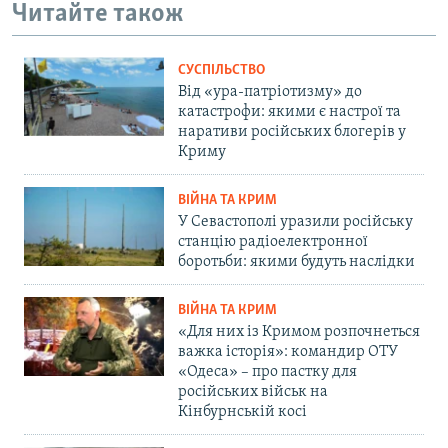
Читайте також
СУСПІЛЬСТВО
Від «ура-патріотизму» до
катастрофи: якими є настрої та
наративи російських блогерів у
Криму
ВІЙНА ТА КРИМ
У Севастополі уразили російську
станцію радіоелектронної
боротьби: якими будуть наслідки
ВІЙНА ТА КРИМ
«Для них із Кримом розпочнеться
важка історія»: командир ОТУ
«Одеса» – про пастку для
російських військ на
Кінбурнській косі