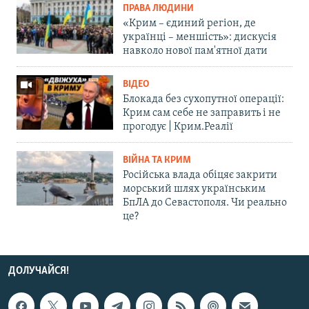
ПРАВА ЛЮДИНИ
«Крим – єдиний регіон, де
українці – меншість»: дискусія
навколо нової пам'ятної дати
ВІДЕО
Блокада без сухопутної операції:
Крим сам себе не заправить і не
прогодує | Крим.Реалії
ВІЙНА ТА КРИМ
Російська влада обіцяє закрити
морський шлях українським
БпЛА до Севастополя. Чи реально
це?
ДОЛУЧАЙСЯ!