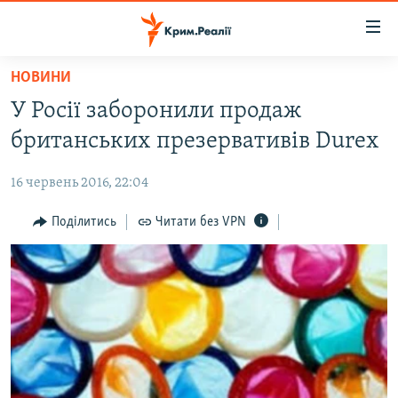
Доступність
посилання
Перейти
НОВИНИ
до
НОВИНИ
У Росії заборонили продаж
основного
ВОДА.КРИМ
матеріалу
британських презервативів Durex
ВІДЕО ТА ФОТО
Перейти
до
16 червень 2016, 22:04
ПОЛІТИКА
основної
БЛОГИ
Поділитись
Читати без VPN
навігації
Перейти
ПОГЛЯД
до
ІНТЕРВ'Ю
пошуку
ВСЕ ЗА ДЕНЬ
СПЕЦПРОЕКТИ
ЯК ОБІЙТИ БЛОКУВАННЯ
ДЕПОРТАЦІЯ