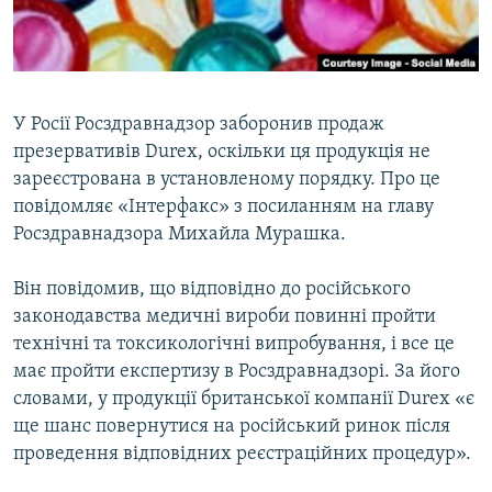
ВІДЕОУРОКИ «ELIFBE»
Русский
СВІДЧЕННЯ ОКУПАЦІЇ
Qırımtatar
УКРАЇНСЬКА ПРОБЛЕМА КРИМУ
У Росії Росздравнадзор заборонив продаж
ДОЛУЧАЙСЯ!
ІНФОГРАФІКА
презервативів Durex, оскільки ця продукція не
зареєстрована в установленому порядку. Про це
повідомляє «Інтерфакс» з посиланням на главу
Росздравнадзора Михайла Мурашка.
Усі сайти RFE/RL
Він повідомив, що відповідно до російського
законодавства медичні вироби повинні пройти
технічні та токсикологічні випробування, і все це
має пройти експертизу в Росздравнадзорі. За його
словами, у продукції британської компанії Durex «є
ще шанс повернутися на російський ринок після
проведення відповідних реєстраційних процедур».