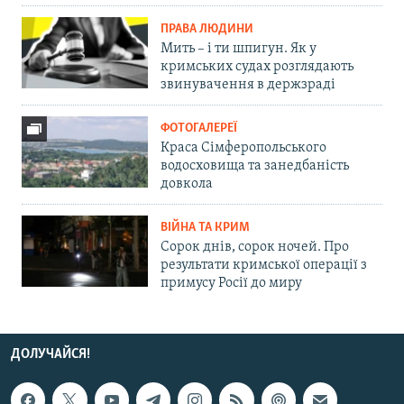
ПРАВА ЛЮДИНИ
Мить – і ти шпигун. Як у
кримських судах розглядають
звинувачення в держзраді
ФОТОГАЛЕРЕЇ
Краса Сімферопольського
водосховища та занедбаність
довкола
ВІЙНА ТА КРИМ
Сорок днів, сорок ночей. Про
результати кримської операції з
примусу Росії до миру
ДОЛУЧАЙСЯ!