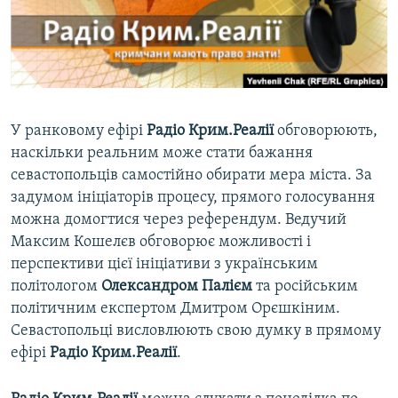
ВІДЕОУРОКИ «ELIFBE»
Русский
СВІДЧЕННЯ ОКУПАЦІЇ
Qırımtatar
УКРАЇНСЬКА ПРОБЛЕМА КРИМУ
ДОЛУЧАЙСЯ!
ІНФОГРАФІКА
У ранковому ефірі
Радіо Крим.Реалії
обговорюють,
наскільки реальним може стати бажання
севастопольців самостійно обирати мера міста. За
Усі сайти RFE/RL
задумом ініціаторів процесу, прямого голосування
можна домогтися через референдум. Ведучий
Максим Кошелєв обговорює можливості і
перспективи цієї ініціативи з українським
політологом
Олександром Палієм
та російським
політичним експертом Дмитром Орєшкіним.
Севастопольці висловлюють свою думку в прямому
ефірі
Радіо Крим.Реалії
.