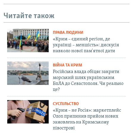
Читайте також
ПРАВА ЛЮДИНИ
«Крим – єдиний регіон, де
українці – меншість»: дискусія
навколо нової пам'ятної дати
ВІЙНА ТА КРИМ
Російська влада обіцяє закрити
морський шлях українським
БпЛА до Севастополя. Чи реально
це?
СУСПІЛЬСТВО
«Крим – не Росія»: маркетплейс
Ozon припинив прийом нових
замовлень на Кримському
півострові