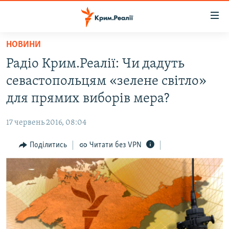
Доступність
посилання
Перейти
НОВИНИ
до
НОВИНИ
Радіо Крим.Реалії: Чи дадуть
основного
ВОДА.КРИМ
матеріалу
севастопольцям «зелене світло»
ВІДЕО ТА ФОТО
Перейти
для прямих виборів мера?
до
ПОЛІТИКА
основної
17 червень 2016, 08:04
БЛОГИ
навігації
Перейти
Поділитись
Читати без VPN
ПОГЛЯД
до
ІНТЕРВ'Ю
пошуку
ВСЕ ЗА ДЕНЬ
СПЕЦПРОЕКТИ
ЯК ОБІЙТИ БЛОКУВАННЯ
ДЕПОРТАЦІЯ