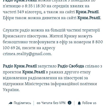
Радіо Крим.Реалії
можна слухати з понеділка по
п'ятницю о 8:35 і 18:30 на середніх хвилях на
частоті 549 кілогерц, а також на сайті
Крим.Реалії
.
Ефіри також можна дивитися на сайті
Крим.Реалії
.
Слухати радіо можна на більшій частині території
Кримського півострова. Жителі Криму можуть
безкоштовно телефонувати в ефір за номером 8 800
100 69 26, писати на адресу
crimea.reality@gmail.com.
Радіо Крим.Реалії
запустило
Радіо Свобода
спільно з
проектом
Крим.Реалії
в рамках другого етапу
відновлення радіомовлення на півострові за
підтримки Міністерства інформаційної політики
України.
Поділитись
Читати без VPN
Follow us