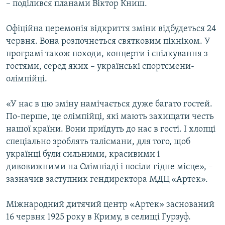
– поділився планами Віктор Книш.
Офіційна церемонія відкриття зміни відбудеться 24
червня. Вона розпочнеться святковим пікніком. У
програмі також походи, концерти і спілкування з
гостями, серед яких – українські спортсмени-
олімпійці.
«У нас в цю зміну намічається дуже багато гостей.
По-перше, це олімпійці, які мають захищати честь
нашої країни. Вони приїдуть до нас в гості. І хлопці
спеціально зроблять талісмани, для того, щоб
українці були сильними, красивими і
дивовижними на Олімпіаді і посіли гідне місце», –
зазначив заступник гендиректора МДЦ «Артек».
Міжнародний дитячий центр «Артек» заснований
16 червня 1925 року в Криму, в селищі Гурзуф.