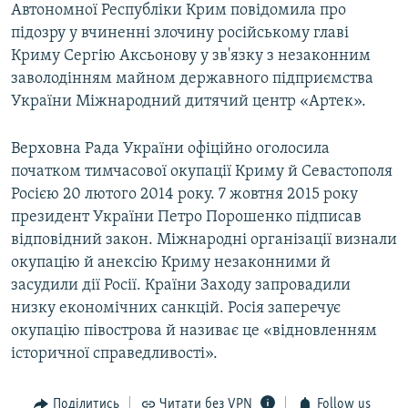
Автономної Республіки Крим повідомила про
підозру у вчиненні злочину російському главі
Криму Сергію Аксьонову у зв'язку з незаконним
заволодінням майном державного підприємства
України Міжнародний дитячий центр «Артек».
Верховна Рада України офіційно оголосила
початком тимчасової окупації Криму й Севастополя
Росією 20 лютого 2014 року. 7 жовтня 2015 року
президент України Петро Порошенко підписав
відповідний закон. Міжнародні організації визнали
окупацію й анексію Криму незаконними й
засудили дії Росії. Країни Заходу запровадили
низку економічних санкцій. Росія заперечує
окупацію півострова й називає це «відновленням
історичної справедливості».
Поділитись
Читати без VPN
Follow us