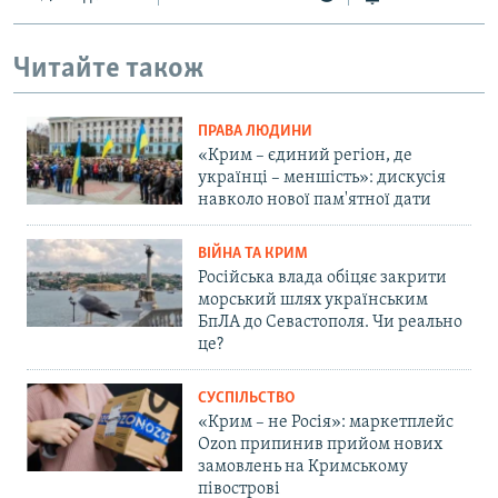
Читайте також
ПРАВА ЛЮДИНИ
«Крим – єдиний регіон, де
українці – меншість»: дискусія
навколо нової пам'ятної дати
ВІЙНА ТА КРИМ
Російська влада обіцяє закрити
морський шлях українським
БпЛА до Севастополя. Чи реально
це?
СУСПІЛЬСТВО
«Крим – не Росія»: маркетплейс
Ozon припинив прийом нових
замовлень на Кримському
півострові