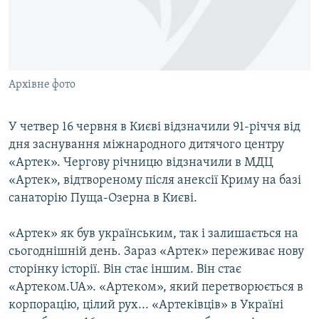
ВІДЕОУРОКИ «ELIFBE»
Русский
СВІДЧЕННЯ ОКУПАЦІЇ
Qırımtatar
УКРАЇНСЬКА ПРОБЛЕМА КРИМУ
Архівне фото
ДОЛУЧАЙСЯ!
ІНФОГРАФІКА
У четвер 16 червня в Києві відзначили 91-річчя від
дня заснування міжнародного дитячого центру
Усі сайти RFE/RL
«Артек». Чергову річницю відзначили в МДЦ
«Артек», відтвореному після анексії Криму на базі
санаторію Пуща-Озерна в Києві.
«Артек» як був українським, так і залишається на
сьогоднішній день. Зараз «Артек» переживає нову
сторінку історії. Він стає іншим. Він стає
«Артеком.UA». «Артеком», який перетворюється в
корпорацію, цілий рух... «Артеківців» в Україні