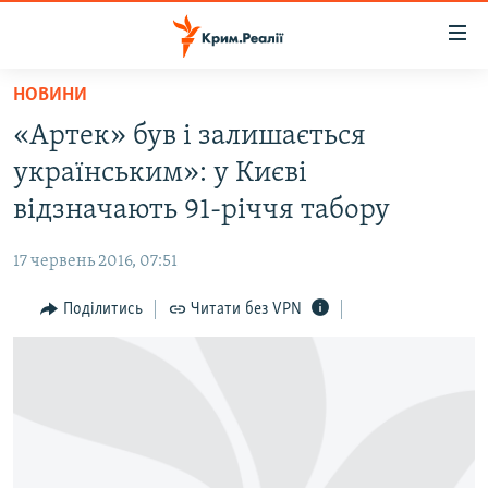
Доступність
посилання
Перейти
НОВИНИ
до
НОВИНИ
«Артек» був і залишається
основного
ВОДА.КРИМ
матеріалу
українським»: у Києві
ВІДЕО ТА ФОТО
Перейти
відзначають 91-річчя табору
до
ПОЛІТИКА
основної
17 червень 2016, 07:51
БЛОГИ
навігації
Перейти
Поділитись
Читати без VPN
ПОГЛЯД
до
ІНТЕРВ'Ю
пошуку
ВСЕ ЗА ДЕНЬ
СПЕЦПРОЕКТИ
ЯК ОБІЙТИ БЛОКУВАННЯ
ДЕПОРТАЦІЯ