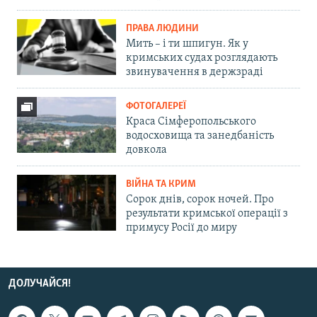
ПРАВА ЛЮДИНИ
Мить – і ти шпигун. Як у
кримських судах розглядають
звинувачення в держзраді
ФОТОГАЛЕРЕЇ
Краса Сімферопольського
водосховища та занедбаність
довкола
ВІЙНА ТА КРИМ
Сорок днів, сорок ночей. Про
результати кримської операції з
примусу Росії до миру
ДОЛУЧАЙСЯ!