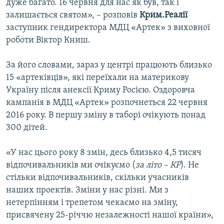
дуже багато. 16 червня для нас як був, так і
залишається святом», – розповів
Крим.Реалії
заступник гендиректора МДЦ «Артек» з виховної
роботи Віктор Книш.
За його словами, зараз у центрі працюють близько
15 «артеківців», які переїхали на материкову
Україну після анексії Криму Росією. Оздоровча
кампанія в МДЦ «Артек» розпочнеться 22 червня
2016 року. В першу зміну в таборі очікують понад
300 дітей.
«У нас цього року 8 змін, десь близько 4,5 тисяч
відпочивальників ми очікуємо (
за літо – КР
). Не
стільки відпочивальників, скільки учасників
наших проектів. Зміни у нас різні. Ми з
нетерпінням і трепетом чекаємо на зміну,
присвячену 25-річчю незалежності нашої країни»,