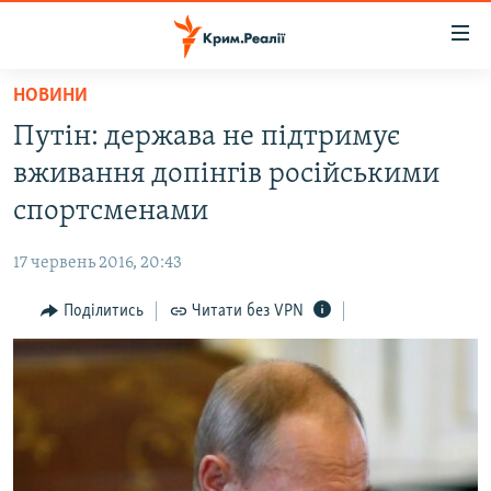
Доступність
посилання
Перейти
НОВИНИ
до
НОВИНИ
Путін: держава не підтримує
основного
ВОДА.КРИМ
матеріалу
вживання допінгів російськими
ВІДЕО ТА ФОТО
Перейти
спортсменами
до
ПОЛІТИКА
основної
17 червень 2016, 20:43
БЛОГИ
навігації
Перейти
Поділитись
Читати без VPN
ПОГЛЯД
до
ІНТЕРВ'Ю
пошуку
ВСЕ ЗА ДЕНЬ
СПЕЦПРОЕКТИ
ЯК ОБІЙТИ БЛОКУВАННЯ
ДЕПОРТАЦІЯ