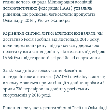
годин до того, як рада Міжнародної асоціації
легкоатлетичних федерацій (IAAF) ухвалила
рішення, що російські легкоатлети пропустять
Олімпіаду-2016 у Ріо-де-Жанейро.
Керівники світової легкої атлетики визначали, чи
достатньо Росія зробила від листопада 2015 року,
коли через поширену і підтримувану державою
практику вживання допінгу від змагань під егідою
ІААФ були відсторонені всі російські спортсмени.
За кілька днів до голосування Всесвітнє
антидопінгове агентство (WADA) опублікувало звіт,
в якому мовиться про махінації з допінг-пробами і
зриви 736 перевірок на допінг у російських
спортсменів у 2016 році.
Рішення про участь решти збірної Росії на Олімпіаді