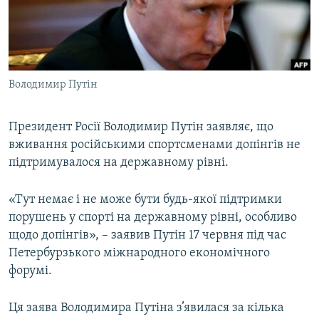
ВІДЕОУРОКИ «ELIFBE»
Русский
СВІДЧЕННЯ ОКУПАЦІЇ
Qırımtatar
УКРАЇНСЬКА ПРОБЛЕМА КРИМУ
Володимир Путін
ДОЛУЧАЙСЯ!
ІНФОГРАФІКА
Президент Росії Володимир Путін заявляє, що
вживання російськими спортсменами допінгів не
Усі сайти RFE/RL
підтримувалося на державному рівні.
«Тут немає і не може бути будь-якої підтримки
порушень у спорті на державному рівні, особливо
щодо допінгів», – заявив Путін 17 червня під час
Петербурзького міжнародного економічного
форумі.
Ця заява Володимира Путіна з’явилася за кілька