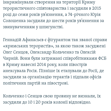
інкримінували створення на території Криму
терористичного співтовариства і засудили в 2015
році до семи років ув’язнення, а 74-річного Юрія
Солошенка засудили до шести років ув’язнення за
звинуваченням у шпигунстві.
Геннадій Афанасьєв є фігурантом так званої справи
«кримських терористів», за якою також засуджені
Олег Сенцов, Олександр Кольченко та Олексій
Чирній. Вони були затримані співробітниками ФСБ
в Криму навесні 2014 року, коли півострів
анексувала Росія. Пізніше їх етапували до Росії, де
засудили за організацію терактів і підпали офісів
політичних партій на півострові.
Кольченко і Сенцов свою провину не визнали, їх
засудили до 10 і 20 років колонії відповідно.