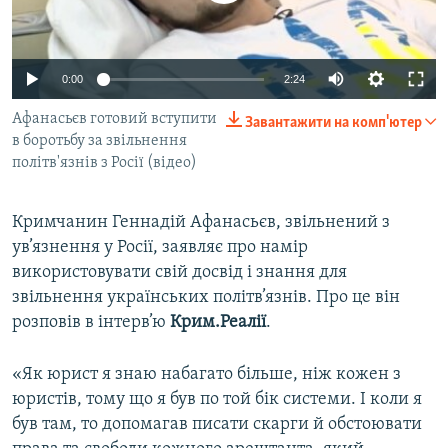
ВІДЕОУРОКИ «ELIFBE»
Русский
СВІДЧЕННЯ ОКУПАЦІЇ
Qırımtatar
0:00
2:24
УКРАЇНСЬКА ПРОБЛЕМА КРИМУ
Афанасьєв готовий вступити
Завантажити на комп'ютер
ДОЛУЧАЙСЯ!
ІНФОГРАФІКА
в боротьбу за звільнення
політв'язнів з Росії (відео)
Усі сайти RFE/RL
Кримчанин Геннадій Афанасьєв, звільнений з
ув’язнення у Росії, заявляє про намір
використовувати свій досвід і знання для
звільнення українських політв’язнів. Про це він
розповів в інтерв’ю
Крим.Реалії
.
«Як юрист я знаю набагато більше, ніж кожен з
юристів, тому що я був по той бік системи. І коли я
був там, то допомагав писати скарги й обстоювати