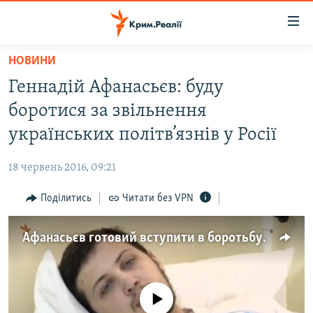
Доступність
посилання
Перейти
НОВИНИ
до
НОВИНИ
Геннадій Афанасьєв: буду
основного
ВОДА.КРИМ
матеріалу
боротися за звільнення
ВІДЕО ТА ФОТО
Перейти
українських політв’язнів у Росії
до
ПОЛІТИКА
основної
18 червень 2016, 09:21
БЛОГИ
навігації
Перейти
Поділитись
Читати без VPN
ПОГЛЯД
до
ІНТЕРВ'Ю
пошуку
Афанасьєв готовий вступити в боротьбу за звільнення політв'язнів з Росії (відео)
ВСЕ ЗА ДЕНЬ
СПЕЦПРОЕКТИ
No media source currently available
ЯК ОБІЙТИ БЛОКУВАННЯ
ДЕПОРТАЦІЯ