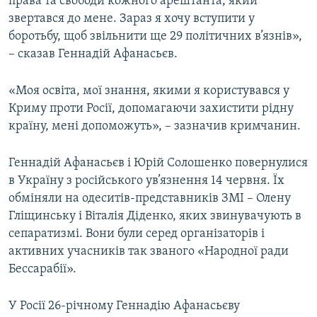
права та свободи кожного арештанта, який
звертався до мене. Зараз я хочу вступити у
боротьбу, щоб звільнити ще 29 політичних в’язнів»,
– сказав Геннадій Афанасьєв.
«Моя освіта, мої знання, якими я користувався у
Криму проти Росії, допомагаючи захистити рідну
країну, мені допоможуть», – зазначив кримчанин.
Геннадій Афанасьєв і Юрій Солошенко повернулися
в Україну з російського ув’язнення 14 червня. Їх
обміняли на одеситів-представників ЗМІ – Олену
Гліщинську і Віталія Діденко, яких звинувачують в
сепаратизмі. Вони були серед організаторів і
активних учасників так званого «Народної ради
Бессарабії».
У Росії 26-річному Геннадію Афанасьєву