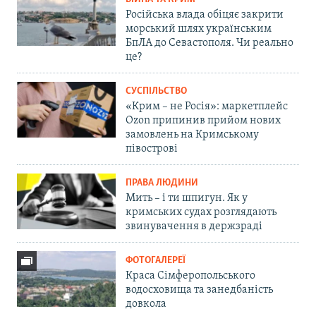
Російська влада обіцяє закрити
морський шлях українським
БпЛА до Севастополя. Чи реально
це?
СУСПІЛЬСТВО
«Крим – не Росія»: маркетплейс
Ozon припинив прийом нових
замовлень на Кримському
півострові
ПРАВА ЛЮДИНИ
Мить – і ти шпигун. Як у
кримських судах розглядають
звинувачення в держзраді
ФОТОГАЛЕРЕЇ
Краса Сімферопольського
водосховища та занедбаність
довкола