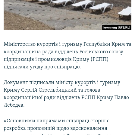
ВІДЕОУРОКИ «ELIFBE»
Русский
СВІДЧЕННЯ ОКУПАЦІЇ
Qırımtatar
УКРАЇНСЬКА ПРОБЛЕМА КРИМУ
ДОЛУЧАЙСЯ!
ІНФОГРАФІКА
Міністерство курортів і туризму Республіки Крим та
координаційна рада відділень Російського союзу
підприємців і промисловців Криму (РСПП)
Усі сайти RFE/RL
підписали угоду про співпрацю.
Документ підписали міністр курортів і туризму
Криму Сергій Стрельбицький та голова
координаційної ради відділень РСПП Криму Павло
Лебедєв.
«Основними напрямами співпраці сторін є
розробка пропозицій щодо вдосконалення