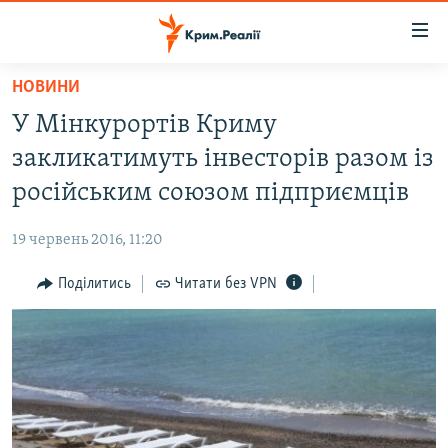
Доступність
посилання
Перейти
НОВИНИ
до
НОВИНИ
У Мінкурортів Криму
основного
ВОДА.КРИМ
матеріалу
закликатимуть інвесторів разом із
ВІДЕО ТА ФОТО
Перейти
російським союзом підприємців
до
ПОЛІТИКА
основної
19 червень 2016, 11:20
БЛОГИ
навігації
Перейти
Поділитись
Читати без VPN
ПОГЛЯД
до
ІНТЕРВ'Ю
пошуку
ВСЕ ЗА ДЕНЬ
СПЕЦПРОЕКТИ
ЯК ОБІЙТИ БЛОКУВАННЯ
ДЕПОРТАЦІЯ