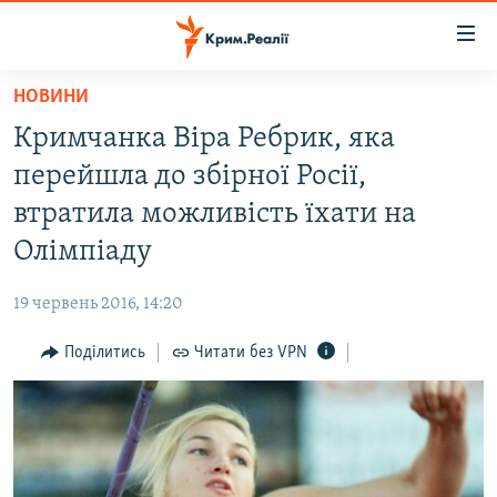
Доступність
посилання
Перейти
НОВИНИ
до
НОВИНИ
Кримчанка Віра Ребрик, яка
основного
ВОДА.КРИМ
матеріалу
перейшла до збірної Росії,
ВІДЕО ТА ФОТО
Перейти
втратила можливість їхати на
до
ПОЛІТИКА
Олімпіаду
основної
БЛОГИ
навігації
19 червень 2016, 14:20
Перейти
ПОГЛЯД
до
Поділитись
Читати без VPN
ІНТЕРВ'Ю
пошуку
ВСЕ ЗА ДЕНЬ
СПЕЦПРОЕКТИ
ЯК ОБІЙТИ БЛОКУВАННЯ
ДЕПОРТАЦІЯ