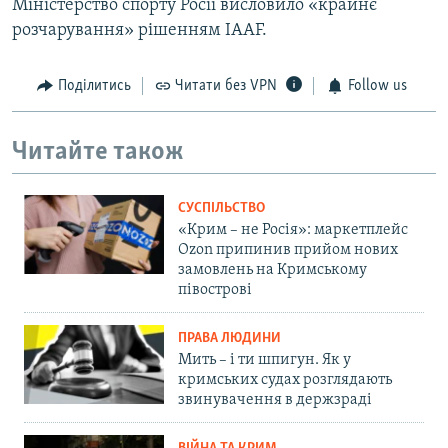
Міністерство спорту Росії висловило «крайнє
розчарування» рішенням IAAF.
Поділитись
Читати без VPN
Follow us
Читайте також
СУСПІЛЬСТВО
«Крим – не Росія»: маркетплейс
Ozon припинив прийом нових
замовлень на Кримському
півострові
ПРАВА ЛЮДИНИ
Мить – і ти шпигун. Як у
кримських судах розглядають
звинувачення в держзраді