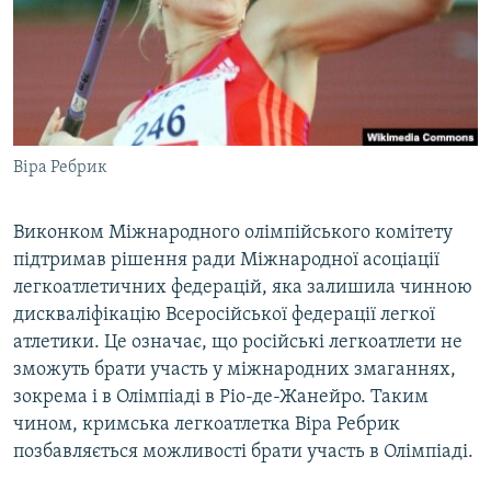
ВІДЕОУРОКИ «ELIFBE»
Русский
СВІДЧЕННЯ ОКУПАЦІЇ
Qırımtatar
УКРАЇНСЬКА ПРОБЛЕМА КРИМУ
ДОЛУЧАЙСЯ!
ІНФОГРАФІКА
Віра Ребрик
Виконком Міжнародного олімпійського комітету
Усі сайти RFE/RL
підтримав рішення ради Міжнародної асоціації
легкоатлетичних федерацій, яка залишила чинною
дискваліфікацію Всеросійської федерації легкої
атлетики. Це означає, що російські легкоатлети не
зможуть брати участь у міжнародних змаганнях,
зокрема і в Олімпіаді в Ріо-де-Жанейро. Таким
чином, кримська легкоатлетка Віра Ребрик
позбавляється можливості брати участь в Олімпіаді.