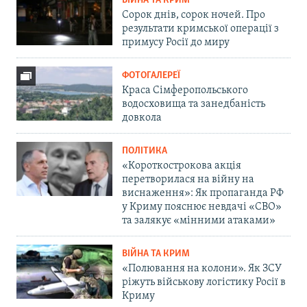
ВІЙНА ТА КРИМ
Сорок днів, сорок ночей. Про
результати кримської операції з
примусу Росії до миру
ФОТОГАЛЕРЕЇ
Краса Сімферопольського
водосховища та занедбаність
довкола
ПОЛІТИКА
«Короткострокова акція
перетворилася на війну на
виснаження»: Як пропаганда РФ
у Криму пояснює невдачі «СВО»
та залякує «мінними атаками»
ВІЙНА ТА КРИМ
«Полювання на колони». Як ЗСУ
ріжуть військову логістику Росії в
Криму