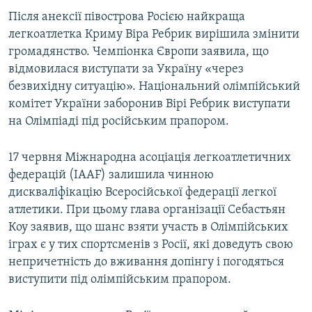
Після анексії півострова Росією найкраща
легкоатлетка Криму Віра Ребрик вирішила змінити
громадянство. Чемпіонка Європи заявила, що
відмовилася виступати за Україну «через
безвихідну ситуацію». Національний олімпійський
комітет України заборонив Вірі Ребрик виступати
на Олімпіаді під російським прапором.
17 червня Міжнародна асоціація легкоатлетичних
федерацій (IAAF) залишила чинною
дискваліфікацію Всеросійської федерації легкої
атлетики. При цьому глава організації Себастьян
Коу заявив, що шанс взяти участь в Олімпійських
іграх є у тих спортсменів з Росії, які доведуть свою
непричетність до вживання допінгу і погодяться
виступити під олімпійським прапором.