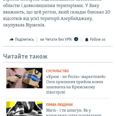
областю і довколишніми територіями. У Баку
вважають, що цей регіон, який складає близько 20
відсотків від усієї території Азербайджану,
окупувала Вірменія.
Поділитись
Читати без VPN
Follow us
Читайте також
СУСПІЛЬСТВО
«Крим – не Росія»: маркетплейс
Ozon припинив прийом нових
замовлень на Кримському
півострові
ПРАВА ЛЮДИНИ
Мить – і ти шпигун. Як у
кримських судах розглядають