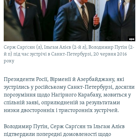
ВІДЕОУРОКИ «ELIFBE»
Русский
СВІДЧЕННЯ ОКУПАЦІЇ
Qırımtatar
УКРАЇНСЬКА ПРОБЛЕМА КРИМУ
ДОЛУЧАЙСЯ!
ІНФОГРАФІКА
Серж Сарґсян (л), Ільгам Алієв (2-й л), Володимир Путін (2-
й п) під час зустрічі в Санкт-Петербурзі, 20 червня 2016
року
Усі сайти RFE/RL
Президенти Росії, Вірменії й Азербайджану, які
зустрілись у російському Санкт-Петербурзі, досягли
порозуміння щодо Нагірного Карабаху, мовиться у
спільній заяві, оприлюдненій за результатами
низки двосторонніх і тристоронніх зустрічей.
Володимир Путін, Серж Сарґсян та Ільгам Алієв
підтвердили попередні домовленості щодо