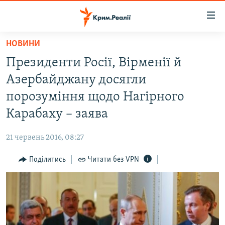
Доступність
посилання
Перейти
НОВИНИ
до
НОВИНИ
Президенти Росії, Вірменії й
основного
ВОДА.КРИМ
матеріалу
Азербайджану досягли
ВІДЕО ТА ФОТО
Перейти
порозуміння щодо Нагірного
до
ПОЛІТИКА
Карабаху – заява
основної
БЛОГИ
навігації
21 червень 2016, 08:27
Перейти
ПОГЛЯД
до
Поділитись
Читати без VPN
ІНТЕРВ'Ю
пошуку
ВСЕ ЗА ДЕНЬ
СПЕЦПРОЕКТИ
ЯК ОБІЙТИ БЛОКУВАННЯ
ДЕПОРТАЦІЯ