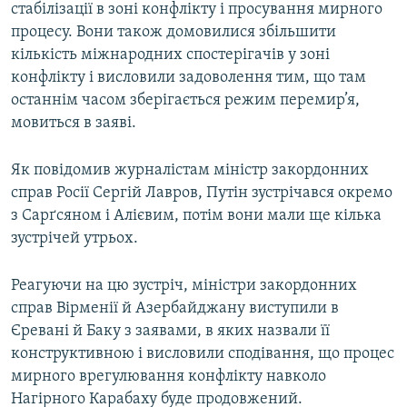
стабілізації в зоні конфлікту і просування мирного
процесу. Вони також домовилися збільшити
кількість міжнародних спостерігачів у зоні
конфлікту і висловили задоволення тим, що там
останнім часом зберігається режим перемир’я,
мовиться в заяві.
Як повідомив журналістам міністр закордонних
справ Росії Сергій Лавров, Путін зустрічався окремо
з Сарґсяном і Алієвим, потім вони мали ще кілька
зустрічей утрьох.
Реагуючи на цю зустріч, міністри закордонних
справ Вірменії й Азербайджану виступили в
Єревані й Баку з заявами, в яких назвали її
конструктивною і висловили сподівання, що процес
мирного врегулювання конфлікту навколо
Нагірного Карабаху буде продовжений.