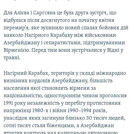
Для Алієва і Сарґсяна це була друга зустріч, що
відбулася після досягнутого на початку квітня
перемир’я, яке зупинило новий спалах бойових дій
навколо Нагірного Карабаху між військовими
Азербайджану і сепаратистами, підтримуваними
Вірменією. Перед тим вони зустрічалися у Відні у
травні.
Нагірний Карабах, територія у складі міжнародно
визнаних кордонів Азербайджану, більшість
населення якої становлять вірмени за
національністю, одностороннім чином проголосив
1991 року незалежність у перебігу протистояння
наприкінці 1980-х і війни 1990–1994 років,
унаслідок яких загинули близько 30 тисяч людей,
сотні тисяч стали біженцями, а Азербайджан
втратив контроль над колишньою автономною