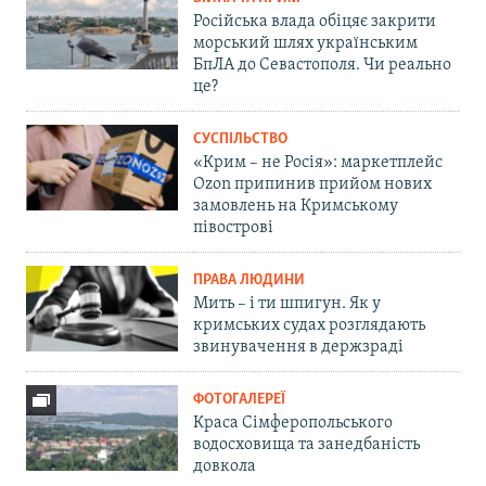
Російська влада обіцяє закрити
морський шлях українським
БпЛА до Севастополя. Чи реально
це?
СУСПІЛЬСТВО
«Крим – не Росія»: маркетплейс
Ozon припинив прийом нових
замовлень на Кримському
півострові
ПРАВА ЛЮДИНИ
Мить – і ти шпигун. Як у
кримських судах розглядають
звинувачення в держзраді
ФОТОГАЛЕРЕЇ
Краса Сімферопольського
водосховища та занедбаність
довкола