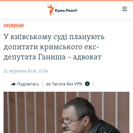
Доступність
посилання
Перейти
НОВИНИ
до
НОВИНИ
У київському суді планують
основного
ВОДА.КРИМ
матеріалу
допитати кримського екс-
ВІДЕО ТА ФОТО
Перейти
депутата Ганиша – адвокат
до
ПОЛІТИКА
основної
21 червень 2016, 11:54
БЛОГИ
навігації
Перейти
Поділитись
Читати без VPN
ПОГЛЯД
до
ІНТЕРВ'Ю
пошуку
ВСЕ ЗА ДЕНЬ
СПЕЦПРОЕКТИ
ЯК ОБІЙТИ БЛОКУВАННЯ
ДЕПОРТАЦІЯ