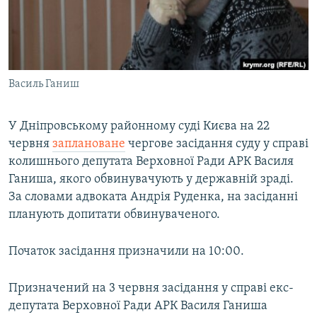
ВІДЕОУРОКИ «ELIFBE»
Русский
СВІДЧЕННЯ ОКУПАЦІЇ
Qırımtatar
УКРАЇНСЬКА ПРОБЛЕМА КРИМУ
Василь Ганиш
ДОЛУЧАЙСЯ!
ІНФОГРАФІКА
У Дніпровському районному суді Києва на 22
червня
заплановане
чергове засідання суду у справі
Усі сайти RFE/RL
колишнього депутата Верховної Ради АРК Василя
Ганиша, якого обвинувачують у державній зраді.
За словами адвоката Андрія Руденка, на засіданні
планують допитати обвинуваченого.
Початок засідання призначили на 10:00.
Призначений на 3 червня засідання у справі екс-
депутата Верховної Ради АРК Василя Ганиша