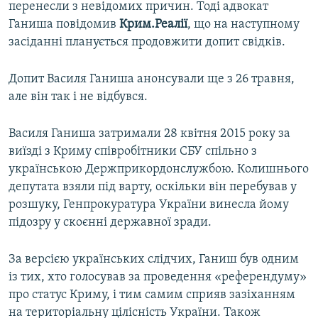
перенесли з невідомих причин. Тоді адвокат
Ганиша повідомив
Крим.Реалії
, що на наступному
засіданні планується продовжити допит свідків.
Допит Василя Ганиша анонсували ще з 26 травня,
але він так і не відбувся.
Василя Ганиша затримали 28 квітня 2015 року за
виїзді з Криму співробітники СБУ спільно з
українською Держприкордонслужбою. Колишнього
депутата взяли під варту, оскільки він перебував у
розшуку, Генпрокуратура України винесла йому
підозру у скоєнні державної зради.
За версією українських слідчих, Ганиш був одним
із тих, хто голосував за проведення «референдуму»
про статус Криму, і тим самим сприяв зазіханням
на територіальну цілісність України. Також