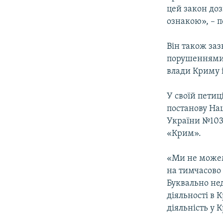
цей закон до
ознакою», – 
Він також заз
порушеннями 
влади Криму і
У своїй петиц
постанову Нац
України №1035
«Крим».
«Ми не можем
на тимчасово 
Буквально не
діяльності в 
діяльність у 