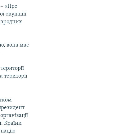
 – «Про
ої окупації
жнародних
ю, вона має
.
території
а території
атком
 президент
організації
ї. Країни
упацію