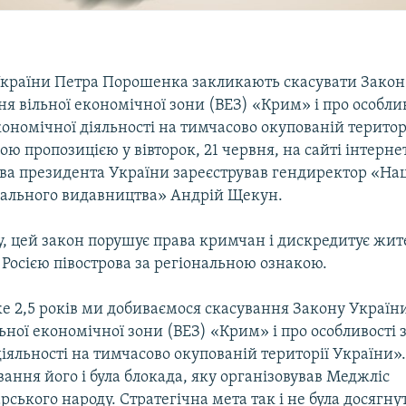
країни Петра Порошенка закликають скасувати Закон
я вільної економічної зони (ВЕЗ) «Крим» і про особли
ономічної діяльності на тимчасово окупованій територ
кою пропозицією у вівторок, 21 червня, на сайті інтерне
ва президента України зареєстрував гендиректор «На
ального видавництва» Андрій Щекун.
, цей закон порушує права кримчан і дискредитує жит
Росією півострова за регіональною ознакою.
е 2,5 років ми добиваємося скасування Закону Україн
ьної економічної зони (ВЕЗ) «Крим» і про особливості
іяльності на тимчасово окупованій території України».
ання його і була блокада, яку організовував Меджліс
ського народу. Стратегічна мета так і не була досягну