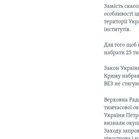
Замість скасо
особливості з
території Укр
інститутів.
Для того щоб
набрати 25 ти
Закон України
Криму набрав 
ВЕЗ не стягую
Верховна Рада
тимчасової ок
України Петр
визнали окупа
Заходу запро
півострова і 