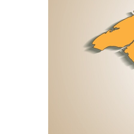
ВІДЕОУРОКИ «ELIFBE»
СВІДЧЕННЯ ОКУПАЦІЇ
УКРАЇНСЬКА ПРОБЛЕМА КРИМУ
ІНФОГРАФІКА