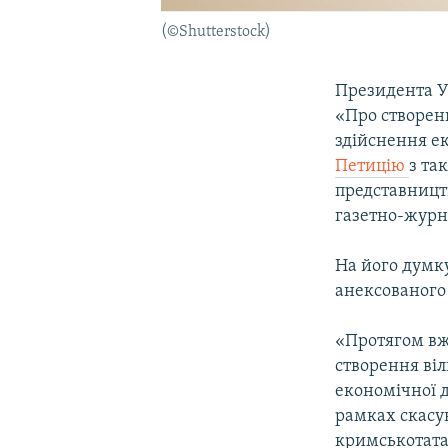
(©Shutterstock)
Президента У
«Про створенн
здійснення ек
Петицію
з та
представницт
газетно-журн
На його думку
анексованого 
«Протягом вж
створення віл
економічної д
рамках скасув
кримськотатар