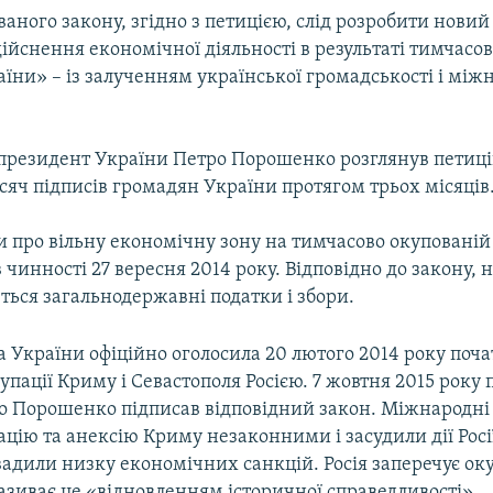
ваного закону, згідно з петицією, слід розробити новий
дійснення економічної діяльності в результаті тимчасов
аїни» – із залученням української громадськості і мі
 президент України Петро Порошенко розглянув петиці
сяч підписів громадян України протягом трьох місяців
 про вільну економічну зону на тимчасово окупованій 
чинності 27 вересня 2014 року. Відповідно до закону, н
ться загальнодержавні податки і збори.
 України офіційно оголосила 20 лютого 2014 року поч
упації Криму і Севастополя Росією. 7 жовтня 2015 року
о Порошенко підписав відповідний закон. Міжнародні 
цію та анексію Криму незаконними і засудили дії Росі
вадили низку економічних санкцій. Росія заперечує ок
називає це «відновленням історичної справедливості».