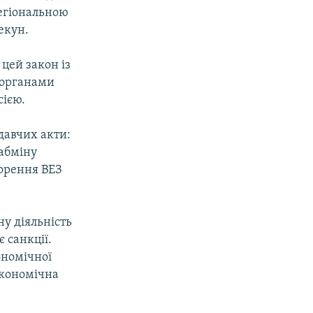
регіональною
екун.
цей закон із
 органами
сією.
давчих акти:
Кабміну
ворення ВЕЗ
у діяльність
 санкції.
ономічної
 економічна