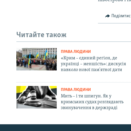
Поділитис
Читайте також
ПРАВА ЛЮДИНИ
«Крим – єдиний регіон, де
українці – меншість»: дискусія
навколо нової пам'ятної дати
ПРАВА ЛЮДИНИ
Мить – і ти шпигун. Як у
кримських судах розглядають
звинувачення в держзраді
Русский