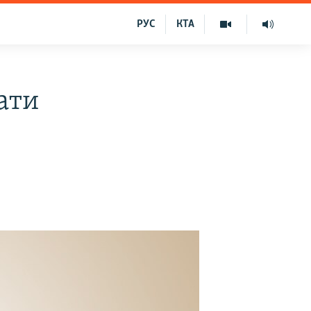
РУС
КТА
ати