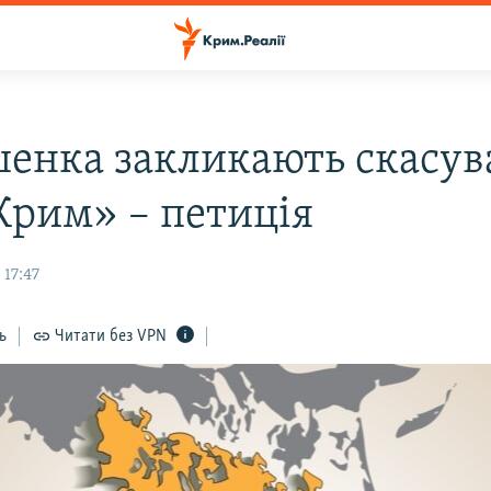
енка закликають скасув
Крим» – петиція
 17:47
ь
Читати без VPN