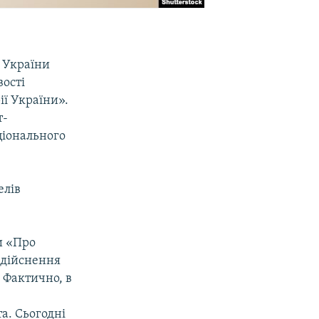
 України
вості
ії України».
т-
ціонального
елів
и «Про
 здійснення
 Фактично, в
та. Сьогодні