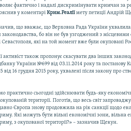
зволяє фактично і надалі дискримінувати кримчан за 
пояснив у коментарі
Крим.Реалії
мету петиції Андрій Щ
начив, що вважає, що Верховна Рада України ухвалила 
законодавства, бо він не був узгоджений з місцевими
 Севастополя, які на той момент вже були окуповані Ро
ії активіст також пропонує скасувати два інших законо
банку України №699 від 03.11.2014 року та постанову 
 від 16 грудня 2015 року, ухвалені після закону про ст
о практично сьогодні здійснювати будь-яку економічн
окупованій території. Поготів, що весь світ запроваджує
давно Європа знову продовжила на рік санкції щодо ек
Криму. Які можуть бути вільні економічні зони, вільна
Криму, з окупованої території?» – зазначив Щекун.