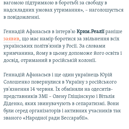
вагомою підтримкою в боротьбі за свободу в
надскладних умовах утримання», – наголошується
в повідомленні.
Геннадій Афанасьєв в інтерв'ю
Крим.Реалії
раніше
заявив
, що має намір боротися за звільнення всіх
українських політв'язнів у Росії. За словами
кримчанина, йому в цьому допоможе його освіта і
досвід, отриманий в російській колонії.
Геннадій Афанасьєв і ще один українець Юрій
Солошенко повернулися в Україну з російського
ув'язнення 14 червня. Їх обміняли на одеситів-
представників ЗМІ – Олену Гліщінскую і Віталія
Діденко, яких звинувачують в сепаратизмі. Вони
були серед організаторів і активних учасників так
званого «Народної ради Бессарабії».