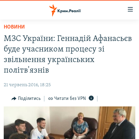
Доступність
посилання
Перейти
НОВИНИ
до
НОВИНИ
МЗС України: Геннадій Афанасьєв
основного
ВОДА.КРИМ
матеріалу
буде учасником процесу зі
ВІДЕО ТА ФОТО
Перейти
звільнення українських
до
ПОЛІТИКА
політв'язнів
основної
БЛОГИ
навігації
21 червень 2016, 18:25
Перейти
ПОГЛЯД
до
Поділитись
Читати без VPN
ІНТЕРВ'Ю
пошуку
ВСЕ ЗА ДЕНЬ
СПЕЦПРОЕКТИ
ЯК ОБІЙТИ БЛОКУВАННЯ
ДЕПОРТАЦІЯ