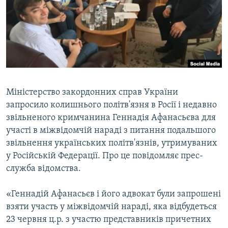
ВІДЕОУРОКИ «ELIFBE»
Русский
СВІДЧЕННЯ ОКУПАЦІЇ
Qırımtatar
УКРАЇНСЬКА ПРОБЛЕМА КРИМУ
ДОЛУЧАЙСЯ!
ІНФОГРАФІКА
Міністерство закордонних справ України
запросило колишнього політв'язня в Росії і недавно
Усі сайти RFE/RL
звільненого кримчанина Геннадія Афанасьєва для
участі в міжвідомчій нараді з питання подальшого
звільнення українських політв'язнів, утримуваних
у Російській Федерації. Про це повідомляє прес-
служба відомства.
«Геннадій Афанасьєв і його адвокат були запрошені
взяти участь у міжвідомчій нараді, яка відбудеться
23 червня ц.р. з участю представників причетних