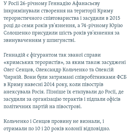
У Росії 26-річному Геннадію Афанасьєву
інкримінували створення на території Криму
терористичного співтовариства і засудили в 2015
році до семи років ув'язнення, а 74-річному Юрію
Солошенко присудили шість років ув'язнення за
звинуваченням у шпигунстві.
Геннадій є фігурантом так званої справи
«кримських терористів», за яким також засуджені
Олег Сенцов, Олександр Кольченко та Олексій
Чирній. Вони були затримані співробітниками ФСБ
в Криму навесні 2014 року, коли півострів
анексувала Росія. Пізніше їх етапували до Росії, де
засудили за організацію терактів і підпали офісів
політичних партій на півострові.
Кольченко і Сенцов провину не визнали, і
отримали по 10 і 20 років колонії відповідно.