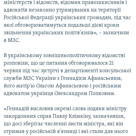
міністерств і відомств, відомих правозахисників і
адвокатів незаконно утримуваних на території
Російської Федерації українських громадян, під час
якої обговорюватимуться подальші дієві кроки
звільнення українських політв'язнів», – зазначили
в МЗС.
В українському зовнішньополітичному відомстві
розповіли, що це питання обговорювалося 21
червня під час зустрічі в департаменті консульської
служби МЗС України з Геннадієм Афанасьєвим,
його матір'ю Ольгою Афанасьєвою і російським
адвокатом українця Олександром Попковим.
«Геннадій висловив окремі слова подяки міністру
закордонних справ Павлу Клімкіну, зазначивши,
що досі зберігає численні листи міністра, які він
отримав у російській в'язниці і які стали для нього