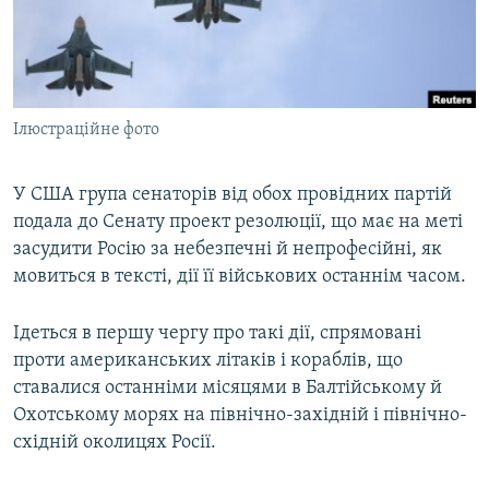
ВІДЕОУРОКИ «ELIFBE»
Русский
СВІДЧЕННЯ ОКУПАЦІЇ
Qırımtatar
УКРАЇНСЬКА ПРОБЛЕМА КРИМУ
Ілюстраційне фото
ДОЛУЧАЙСЯ!
ІНФОГРАФІКА
У США група сенаторів від обох провідних партій
подала до Сенату проект резолюції, що має на меті
Усі сайти RFE/RL
засудити Росію за небезпечні й непрофесійні, як
мовиться в тексті, дії її військових останнім часом.
Ідеться в першу чергу про такі дії, спрямовані
проти американських літаків і кораблів, що
ставалися останніми місяцями в Балтійському й
Охотському морях на північно-західній і північно-
східній околицях Росії.