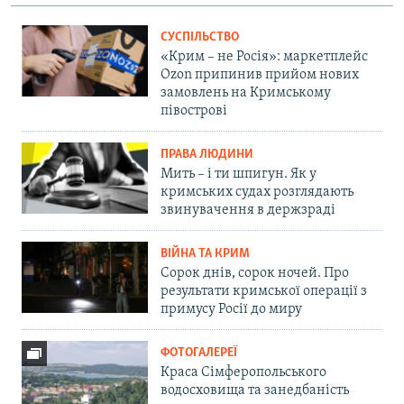
СУСПІЛЬСТВО
«Крим – не Росія»: маркетплейс
Ozon припинив прийом нових
замовлень на Кримському
півострові
ПРАВА ЛЮДИНИ
Мить – і ти шпигун. Як у
кримських судах розглядають
звинувачення в держзраді
ВІЙНА ТА КРИМ
Сорок днів, сорок ночей. Про
результати кримської операції з
примусу Росії до миру
ФОТОГАЛЕРЕЇ
Краса Сімферопольського
водосховища та занедбаність