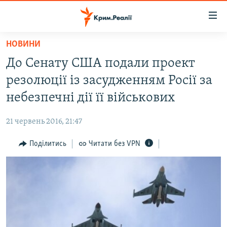
Доступність
посилання
Перейти
НОВИНИ
до
НОВИНИ
До Сенату США подали проект
основного
ВОДА.КРИМ
матеріалу
резолюції із засудженням Росії за
ВІДЕО ТА ФОТО
Перейти
небезпечні дії її військових
до
ПОЛІТИКА
основної
21 червень 2016, 21:47
БЛОГИ
навігації
Перейти
Поділитись
Читати без VPN
ПОГЛЯД
до
ІНТЕРВ'Ю
пошуку
ВСЕ ЗА ДЕНЬ
СПЕЦПРОЕКТИ
ЯК ОБІЙТИ БЛОКУВАННЯ
ДЕПОРТАЦІЯ