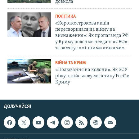
довкола
ПОЛІТИКА
«Короткострокова акція
перетворилася на війну на
виснаження»: Як пропаганда РФ
у Криму пояснює невдачі «СВО»
та залякує «мінними атаками»
ВІЙНА ТА КРИМ
«Полювання на колони». Як ЗСУ
ріжуть військову логістику Росії в
Криму
ДОЛУЧАЙСЯ!